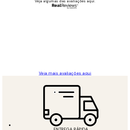
Veja algumas das avaliações aqui.
Comprador verificado
Avaliações
de
...
clientes
2 jun.
guilhermina g
Veja mais avaliações aqui
ENTREGA RÁPIDA