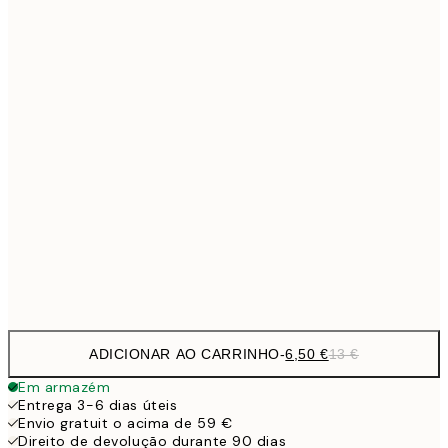
6,
21x30 cm
9,
30x40 cm
19,
13,7
40x50 cm
27,
16,2
50x70 cm
32,
24,5
70x100 cm
Frame
options
ADICIONAR AO CARRINHO
-
6,50 €
13 €
Em armazém
Entrega 3-6 dias úteis
Envio gratuit o acima de 59 €
Direito de devolução durante 90 dias