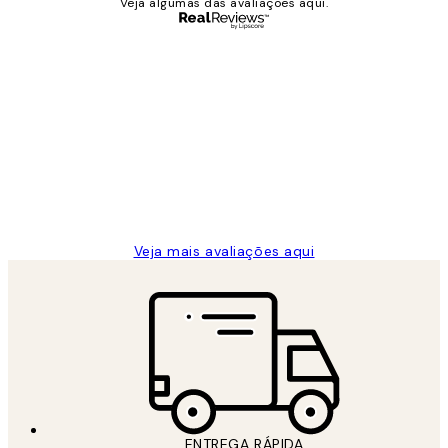
Veja algumas das avaliações aqui.
Comprador verificado
Avaliações
de
...
clientes
2 jun.
guilhermina g
Veja mais avaliações aqui
ENTREGA RÁPIDA