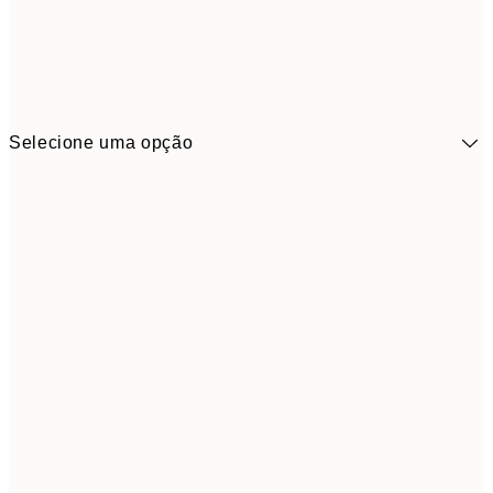
Selecione uma opção
41,3
30x40 cm