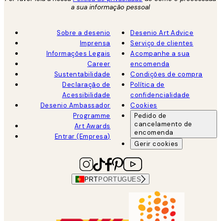
a sua informação pessoal
Sobre a desenio
Desenio Art Advice
Imprensa
Serviço de clientes
Informações Legais
Acompanhe a sua
Career
encomenda
Sustentabilidade
Condições de compra
Declaração de
Política de
Acessibilidade
confidencialidade
Desenio Ambassador
Cookies
Programme
Pedido de
cancelamento de
Art Awards
encomenda
Entrar (Empresa)
Gerir cookies
PRT
PORTUGUES