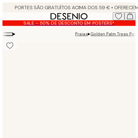
Skip
to
main
SALE - 50% DE DESCONTO EM POSTERS*
content.
▸
▸
Praias
Golden Palm Trees Pos
Product
images