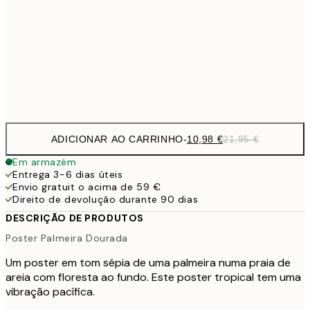
27,2
70x100 cm
54,
Frame
options
ADICIONAR AO CARRINHO
-
10,98 €
21,95 €
Em armazém
Entrega 3-6 dias úteis
Envio gratuit o acima de 59 €
Direito de devolução durante 90 dias
DESCRIÇÃO DE PRODUTOS
Poster Palmeira Dourada
Um poster em tom sépia de uma palmeira numa praia de
areia com floresta ao fundo. Este poster tropical tem uma
vibração pacífica.