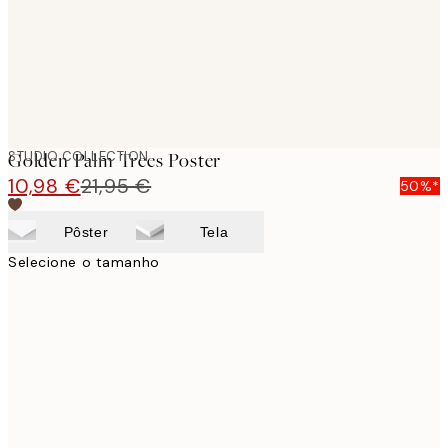
STUDIO COLLECTION
Golden Palm Trees Poster
10,98 €
21,95 €
50%*
Pôster
Tela
Selecione o tamanho