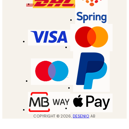
COPYRIGHT ©
2026
,
DESENIO
AB