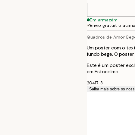
30x40 cm
Em armazém
Envio gratuit o acim
40x50 cm
Quadros de Amor Beg
50x50 cm
Um poster com o text
fundo bege. O poster 
50x70 cm
Este é um poster excl
em Estocolmo.
70x100 cm
20417-3
100x150 cm
Saiba mais sobre os noss