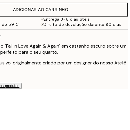
ADICIONAR AO CARRINHO
19,95 €
Entrega 3-6 dias úteis
a de 59 €
Direito de devolução durante 90 dias
27,45 €
e
27,45 €
o "Fall in Love Again & Again" em castanho escuro sobre um
perfeito para o seu quarto.
32,45 €
usivo, originalmente criado por um designer do nosso Ateliê
49 €
119 €
os produtos