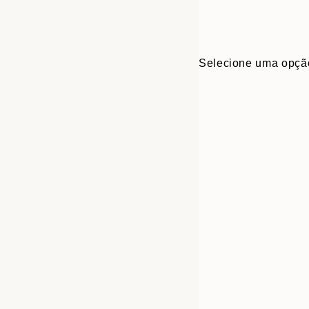
Selecione uma opçã
Frame
13x18 cm
options
21x30 cm