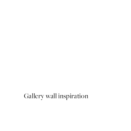
50%*
Life Happens Here Poster
A partir de 3,98 €
7,95 €
Gallery wall inspiration