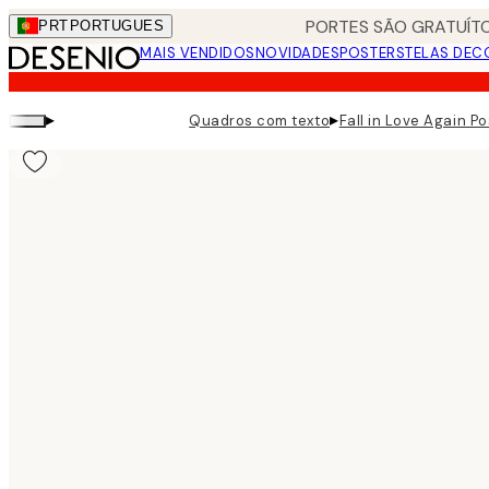
Skip
PORTES SÃO GRATUÍTO
PRT
PORTUGUES
to
MAIS VENDIDOS
NOVIDADES
POSTERS
TELAS DEC
main
content.
▸
▸
Quadros com texto
Fall in Love Again Po