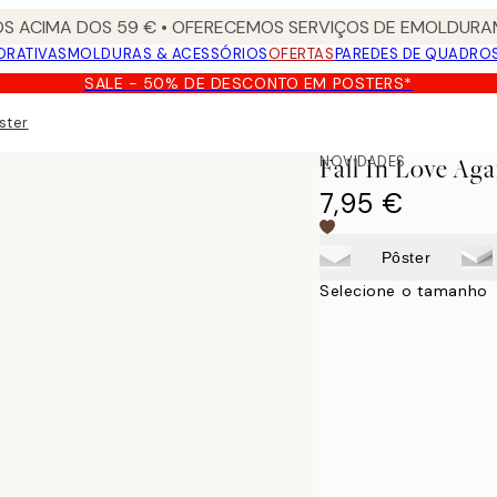
S ACIMA DOS 59 € • OFERECEMOS SERVIÇOS DE EMOLDURAM
ORATIVAS
MOLDURAS & ACESSÓRIOS
OFERTAS
PAREDES DE QUADRO
SALE - 50% DE DESCONTO EM POSTERS*
ster
NOVIDADES
Fall In Love Aga
7,95 €
Pôster
Selecione o tamanho