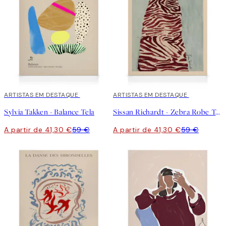
30%*
ARTISTAS EM DESTAQUE
30%*
ARTISTAS EM DESTAQUE
Sylvia Takken - Balance Tela
Sissan Richardt - Zebra Robe Tela
A partir de 41,30 €
59 €
A partir de 41,30 €
59 €