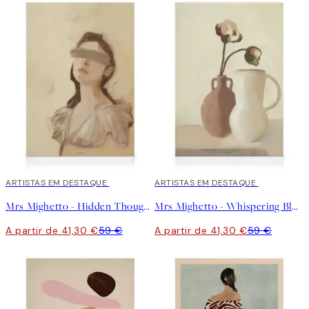
30%*
ARTISTAS EM DESTAQUE
30%*
ARTISTAS EM DESTAQUE
Mrs Mighetto - Hidden Thoughts Tela
Mrs Mighetto - Whispering Bloom Tela
A partir de 41,30 €
59 €
A partir de 41,30 €
59 €