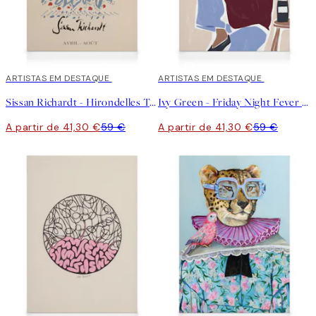
30%*
ARTISTAS EM DESTAQUE
30%*
ARTISTAS EM DESTAQUE
Sissan Richardt - Hirondelles Tela
Ivy Green - Friday Night Fever Illustration Tela
A partir de 41,30 €
59 €
A partir de 41,30 €
59 €