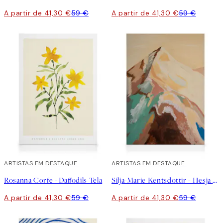
A partir de 41,30 €
59 €
A partir de 41,30 €
59 €
30%*
ARTISTAS EM DESTAQUE
30%*
ARTISTAS EM DESTAQUE
Rosanna Corfe - Daffodils Tela
Silja-Marie Kentsdottir - Hesja Tela
A partir de 41,30 €
59 €
A partir de 41,30 €
59 €