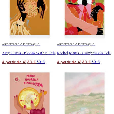
30%*
ARTISTAS EM DESTAQUE
30%*
ARTISTAS EM DESTAQUE
Arty Guava - Bloom Within Tela
Rachel Joanis - Compassion Tela
A partir de 41,30 €
59 €
A partir de 41,30 €
59 €