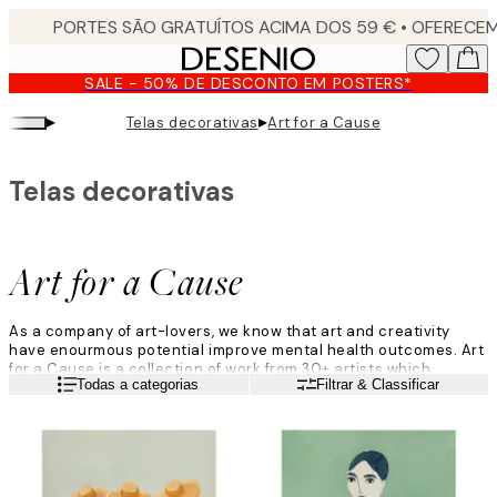
Skip
to
main
SALE - 50% DE DESCONTO EM POSTERS*
content.
▸
▸
Telas decorativas
Art for a Cause
Telas decorativas
Art for a Cause
As a company of art-lovers, we know that art and creativity
have enourmous potential improve mental health outcomes. Art
for a Cause is a collection of work from 30+ artists which
Leia mais
Todas a categorias
Filtrar & Classificar
celebrates the therapeutic effects of art during difficult times. A
percentage of each sale will be donated to The Art Therapy
Project, a NYC-based non-profit organisation that’s dedicated
to providing free group art therapy to clients of all ages,
backgrounds, and communities.