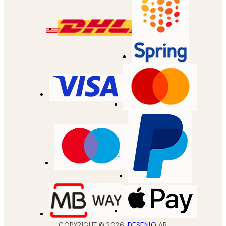
COPYRIGHT ©
2026
,
DESENIO
AB