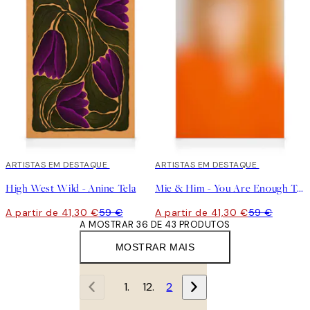
30%*
ARTISTAS EM DESTAQUE
30%*
ARTISTAS EM DESTAQUE
High West Wild - Anine Tela
Mie & Him - You Are Enough Tela
A partir de 41,30 €
59 €
A partir de 41,30 €
59 €
A MOSTRAR 36 DE 43 PRODUTOS
MOSTRAR MAIS
1
2