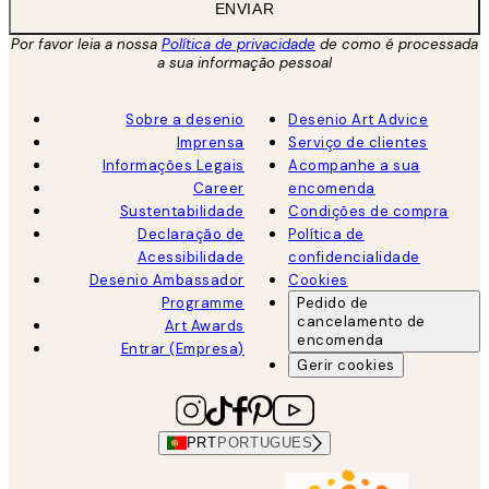
ENVIAR
Por favor leia a nossa
Política de privacidade
de como é processada
a sua informação pessoal
Sobre a desenio
Desenio Art Advice
Imprensa
Serviço de clientes
Informações Legais
Acompanhe a sua
Career
encomenda
Sustentabilidade
Condições de compra
Declaração de
Política de
Acessibilidade
confidencialidade
Desenio Ambassador
Cookies
Programme
Pedido de
cancelamento de
Art Awards
encomenda
Entrar (Empresa)
Gerir cookies
PRT
PORTUGUES