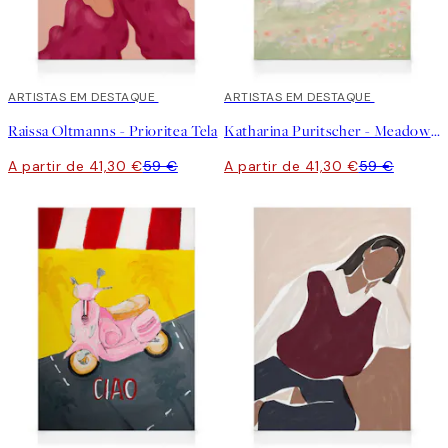
30%*
ARTISTAS EM DESTAQUE
30%*
ARTISTAS EM DESTAQUE
Raissa Oltmanns - Prioritea Tela
Katharina Puritscher - Meadow Tela
A partir de 41,30 €
59 €
A partir de 41,30 €
59 €