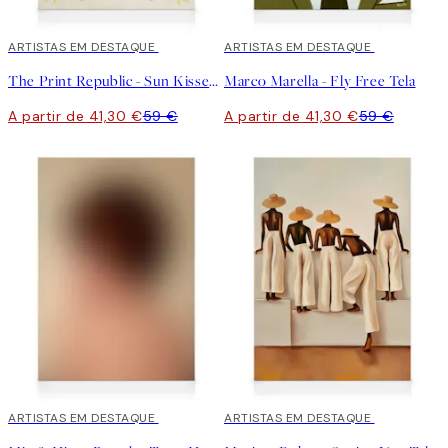
30%*
ARTISTAS EM DESTAQUE
30%*
ARTISTAS EM DESTAQUE
The Print Republic - Sun Kissed Garden No1 Tela
Marco Marella - Fly Free Tela
A partir de 41,30 €
59 €
A partir de 41,30 €
59 €
30%*
ARTISTAS EM DESTAQUE
30%*
ARTISTAS EM DESTAQUE