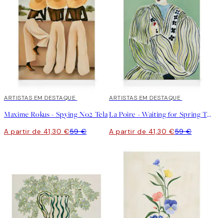
30%*
ARTISTAS EM DESTAQUE
30%*
ARTISTAS EM DESTAQUE
Maxime Rokus - Spying No2 Tela
La Poire - Waiting for Spring Tela
A partir de 41,30 €
59 €
A partir de 41,30 €
59 €