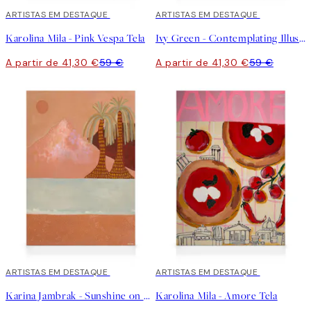
30%*
ARTISTAS EM DESTAQUE
30%*
ARTISTAS EM DESTAQUE
Karolina Mila - Pink Vespa Tela
Ivy Green - Contemplating Illustration Tela
A partir de 41,30 €
59 €
A partir de 41,30 €
59 €
30%*
ARTISTAS EM DESTAQUE
30%*
ARTISTAS EM DESTAQUE
Karina Jambrak - Sunshine on My Face Tela
Karolina Mila - Amore Tela