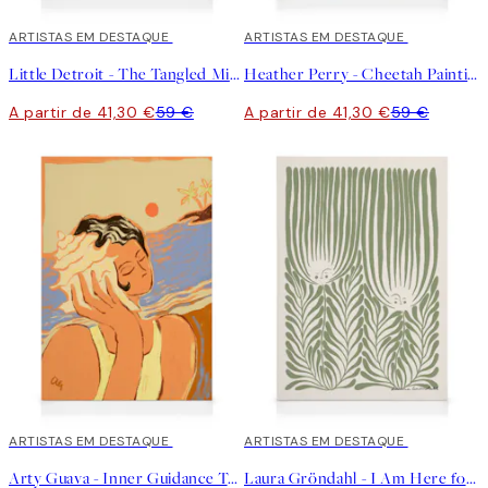
30%*
ARTISTAS EM DESTAQUE
30%*
ARTISTAS EM DESTAQUE
Little Detroit - The Tangled Mind Tela
Heather Perry - Cheetah Painting Tela
A partir de 41,30 €
59 €
A partir de 41,30 €
59 €
30%*
ARTISTAS EM DESTAQUE
30%*
ARTISTAS EM DESTAQUE
Arty Guava - Inner Guidance Tela
Laura Gröndahl - I Am Here for You Tela