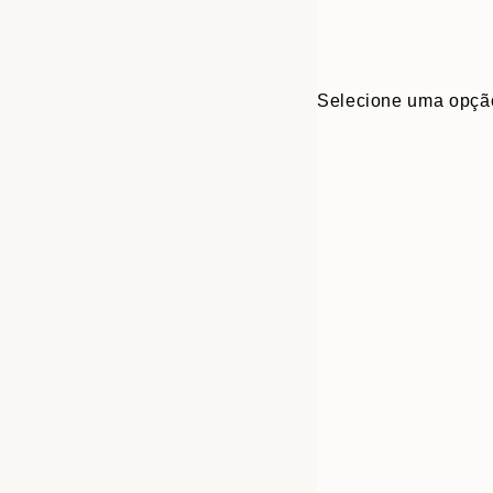
Selecione uma opçã
30x40 cm
50x70 cm