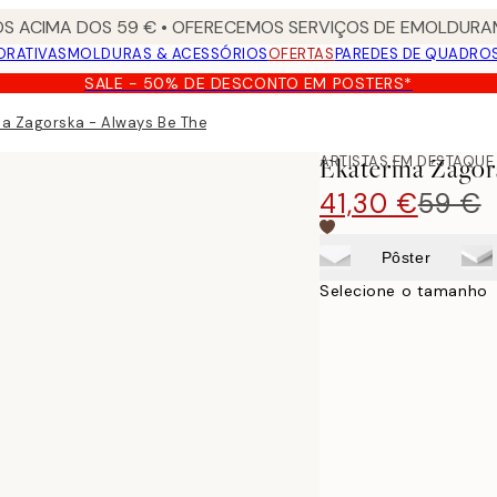
S ACIMA DOS 59 € • OFERECEMOS SERVIÇOS DE EMOLDURAM
ORATIVAS
MOLDURAS & ACESSÓRIOS
OFERTAS
PAREDES DE QUADRO
SALE - 50% DE DESCONTO EM POSTERS*
na Zagorska - Always Be There for You Tela
ARTISTAS EM DESTAQUE
Ekaterina Zagor
41,30 €
59 €
Pôster
Selecione o tamanho