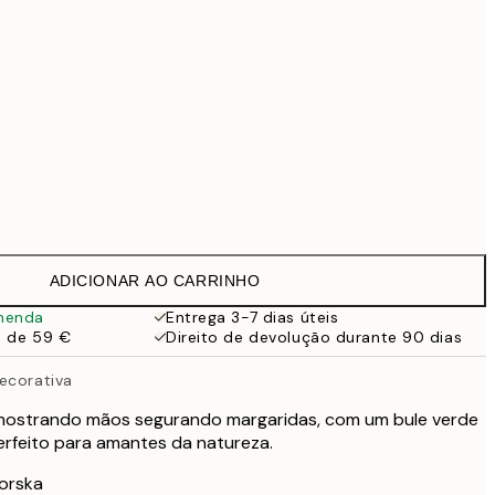
99 €
118,30 €
169 €
363,30 €
519 €
Sem moldura
ADICIONAR AO CARRINHO
menda
Entrega 3-7 dias úteis
a de 59 €
Direito de devolução durante 90 dias
ecorativa
 mostrando mãos segurando margaridas, com um bule verde
Perfeito para amantes da natureza.
gorska