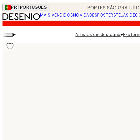
Skip
PORTES SÃO GRATUÍTO
PRT
PORTUGUES
to
MAIS VENDIDOS
NOVIDADES
POSTERS
TELAS DEC
main
content.
▸
▸
Artistas em destaque
Ekateri