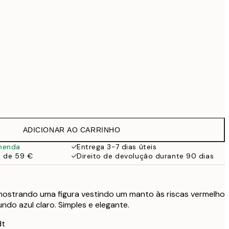
99 €
118,30 €
169 €
363,30 €
519 €
Sem moldura
ADICIONAR AO CARRINHO
menda
Entrega 3-7 dias úteis
a de 59 €
Direito de devolução durante 90 dias
mostrando uma figura vestindo um manto às riscas vermelho
ndo azul claro. Simples e elegante.
dt