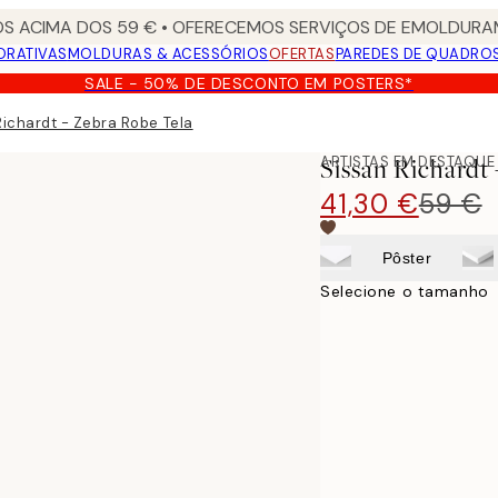
S ACIMA DOS 59 € • OFERECEMOS SERVIÇOS DE EMOLDURAM
ORATIVAS
MOLDURAS & ACESSÓRIOS
OFERTAS
PAREDES DE QUADRO
SALE - 50% DE DESCONTO EM POSTERS*
Richardt - Zebra Robe Tela
ARTISTAS EM DESTAQUE
Sissan Richardt 
41,30 €
59 €
Pôster
Selecione o tamanho