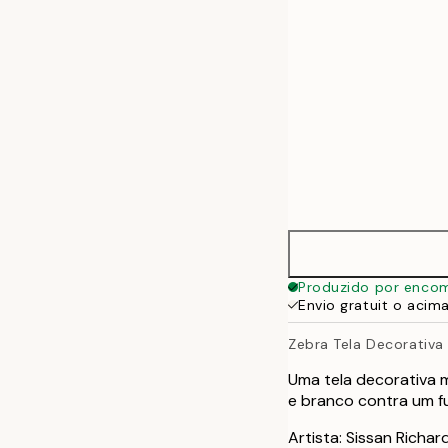
70x100 cm
100x140 cm
Produzido por enco
Envio gratuit o acim
Zebra Tela Decorativa
Uma tela decorativa 
e branco contra um fu
Artista: Sissan Richar