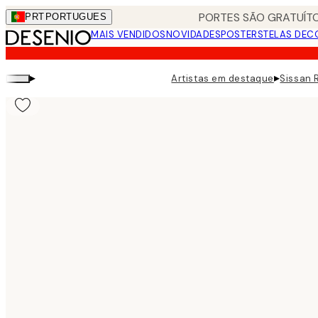
Skip
PORTES SÃO GRATUÍTO
PRT
PORTUGUES
to
MAIS VENDIDOS
NOVIDADES
POSTERS
TELAS DEC
main
content.
▸
▸
Artistas em destaque
Sissan 