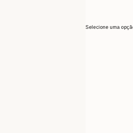
Selecione uma opçã
30x40 cm
50x70 cm