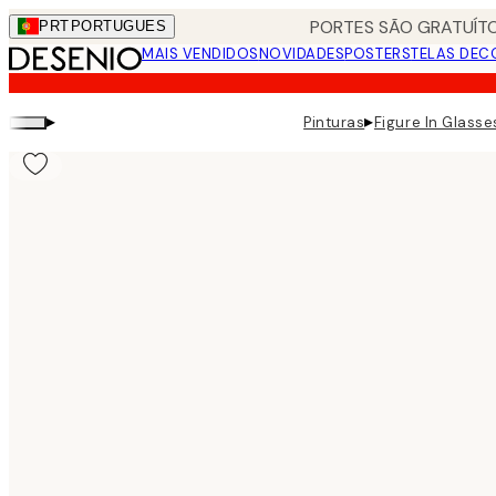
Skip
PORTES SÃO GRATUÍTO
PRT
PORTUGUES
to
MAIS VENDIDOS
NOVIDADES
POSTERS
TELAS DEC
main
content.
▸
▸
Pinturas
Figure In Glasse