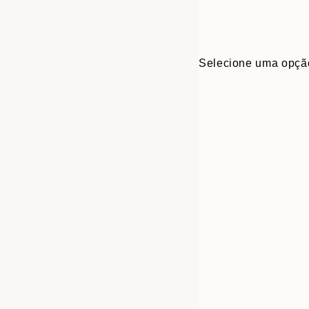
Selecione uma opçã
Frame
30x40 cm
options
50x70 cm