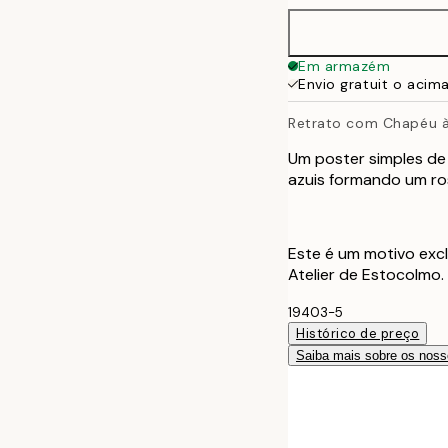
Em armazém
Envio gratuit o acim
Retrato com Chapéu à
Um poster simples de
azuis formando um ros
Este é um motivo excl
Atelier de Estocolmo.
19403-5
Histórico de preço
Saiba mais sobre os noss