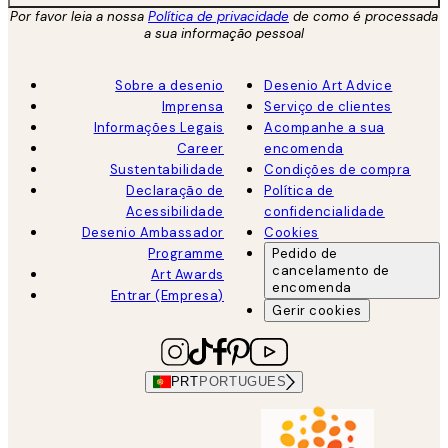
Por favor leia a nossa
Política de privacidade
de como é processada
a sua informação pessoal
Sobre a desenio
Desenio Art Advice
Imprensa
Serviço de clientes
Informações Legais
Acompanhe a sua
Career
encomenda
Sustentabilidade
Condições de compra
Declaração de
Política de
Acessibilidade
confidencialidade
Desenio Ambassador
Cookies
Programme
Pedido de
cancelamento de
Art Awards
encomenda
Entrar (Empresa)
Gerir cookies
PRT
PORTUGUES