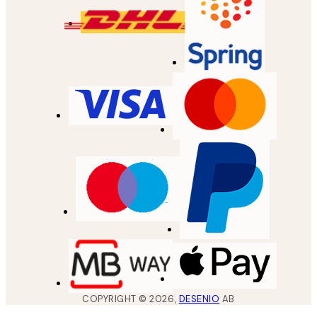
COPYRIGHT ©
2026
,
DESENIO
AB