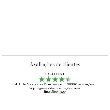
50%*
Cottongrass Poster
95 €
A partir de 6,50 €
13 €
Avaliações de clientes
EXCELLENT
4.4 de 5 estrelas
Com base em 108380 avaliações.
Veja algumas das avaliações aqui.
Comprador verificado
Avaliações