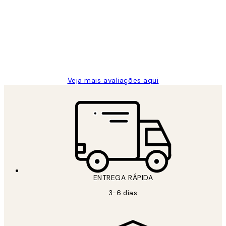
de
...
clientes
2 jun.
guilhermina g
Veja mais avaliações aqui
ENTREGA RÁPIDA
3-6 dias