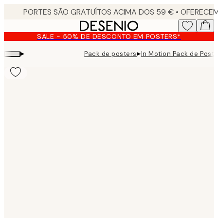
Skip
to
main
SALE - 50% DE DESCONTO EM POSTERS*
content.
▸
▸
Pack de posters
In Motion Pack de Poste
Product
images