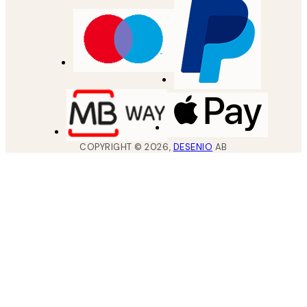
COPYRIGHT ©
2026
,
DESENIO
AB