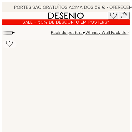
Skip
to
main
SALE - 50% DE DESCONTO EM POSTERS*
content.
▸
▸
Pack de posters
Whimsy Wall Pack de Po
Product
images