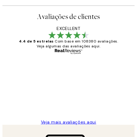
Avaliações de clientes
EXCELLENT
4.4 de 5 estrelas
Com base em 108380 avaliações.
Veja algumas das avaliações aqui.
Comprador verificado
Avaliações
de
...
clientes
2 jun.
guilhermina g
Veja mais avaliações aqui