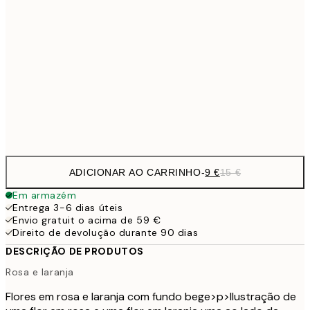
13,1
30x40 cm
21,
22,8
50x70 cm
Frame
options
ADICIONAR AO CARRINHO
-
9 €
15 €
Em armazém
Entrega 3-6 dias úteis
Envio gratuit o acima de 59 €
Direito de devolução durante 90 dias
DESCRIÇÃO DE PRODUTOS
Rosa e laranja
Flores em rosa e laranja com fundo bege
>p>Ilustração de