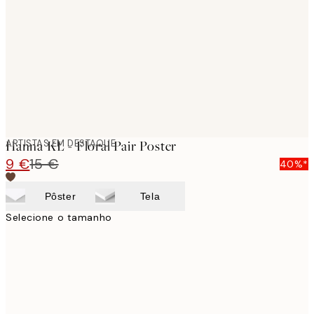
images
ARTISTAS EM DESTAQUE
Hanna KL - Floral Pair Poster
9 €
15 €
40%*
Pôster
Tela
Selecione o tamanho