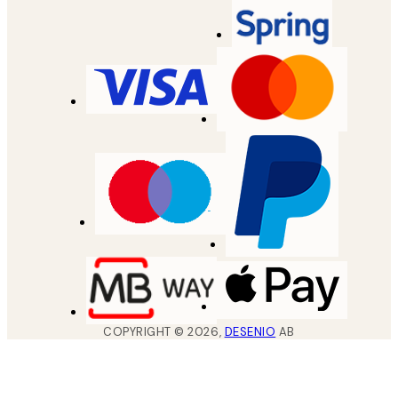
COPYRIGHT ©
2026
,
DESENIO
AB