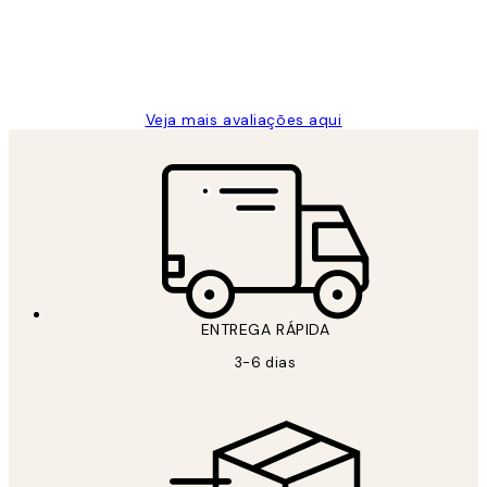
2 jun.
guilhermina g
Veja mais avaliações aqui
ENTREGA RÁPIDA
3-6 dias