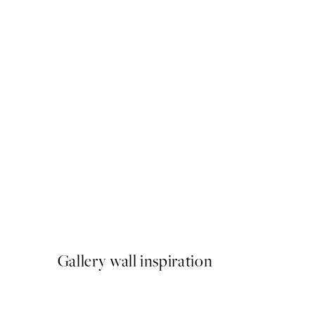
50%*
More Amore Por Favor Pos
A partir de 3,98 €
7,95 €
Gallery wall inspiration