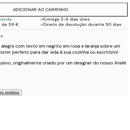
19,95 €
ADICIONAR AO CARRINHO
13,73 €
27,45 €
menda
Entrega 3-6 dias úteis
a de 59 €
Direito de devolução durante 90 dias
16,23 €
32,45 €
sa
24,50 €
49 €
 alegre com texto em negrito em rosa e laranja sobre um
ster perfeito para dar vida à sua cozinha ou escritório!
59,50 €
119 €
usivo, originalmente criado por um designer do nosso Ateliê
os produtos