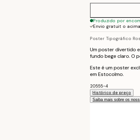
40x50 cm
Produzido por enco
Envio gratuit o acim
50x70 cm
Poster Tipográfico Ro
70x100 cm
Um poster divertido e
fundo bege claro. O po
100x150 cm
Este é um poster excl
em Estocolmo.
20555-4
Histórico de preço
Saiba mais sobre os noss