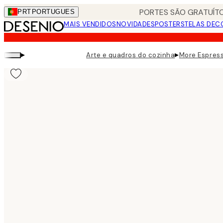
Skip
PORTES SÃO GRATUÍTO
PRT
PORTUGUES
to
MAIS VENDIDOS
NOVIDADES
POSTERS
TELAS DEC
main
content.
▸
▸
Arte e quadros do cozinha
More Espress