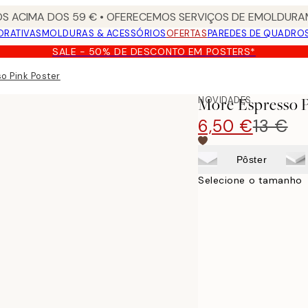
S ACIMA DOS 59 € • OFERECEMOS SERVIÇOS DE EMOLDURAM
ORATIVAS
MOLDURAS & ACESSÓRIOS
OFERTAS
PAREDES DE QUADRO
SALE - 50% DE DESCONTO EM POSTERS*
o Pink Poster
NOVIDADES
More Espresso P
6,50 €
13 €
Pôster
Selecione o tamanho