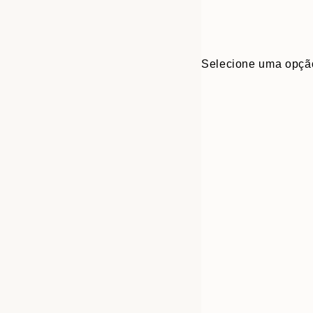
Selecione uma opçã
Frame
21x30 cm
options
30x40 cm