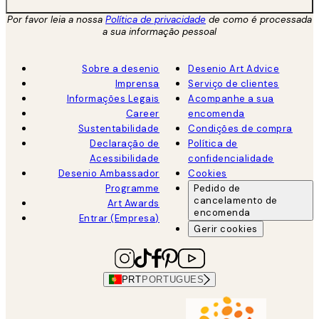
Por favor leia a nossa
Política de privacidade
de como é processada
a sua informação pessoal
Sobre a desenio
Desenio Art Advice
Imprensa
Serviço de clientes
Informações Legais
Acompanhe a sua
Career
encomenda
Sustentabilidade
Condições de compra
Declaração de
Política de
Acessibilidade
confidencialidade
Desenio Ambassador
Cookies
Programme
Pedido de
cancelamento de
Art Awards
encomenda
Entrar (Empresa)
Gerir cookies
PRT
PORTUGUES