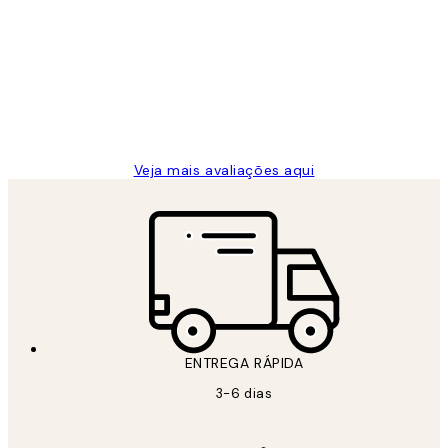
de
...
clientes
2 jun.
guilhermina g
Veja mais avaliações aqui
ENTREGA RÁPIDA
3-6 dias