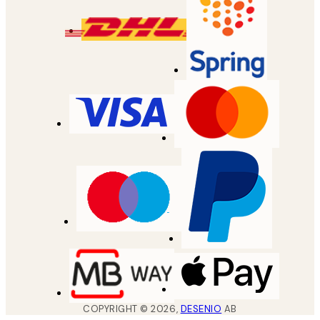
COPYRIGHT ©
2026
,
DESENIO
AB