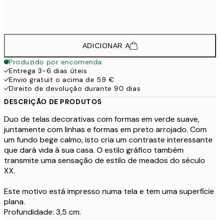
913,5
100x140 cm - Moldura de Carvalho
12
ADICIONAR A
Produzido por encomenda
Entrega 3-6 dias úteis
Envio gratuit o acima de 59 €
Direito de devolução durante 90 dias
DESCRIÇÃO DE PRODUTOS
Duo de telas decorativas com formas em verde suave,
juntamente com linhas e formas em preto arrojado. Com
um fundo bege calmo, isto cria um contraste interessante
que dará vida à sua casa. O estilo gráfico também
transmite uma sensação de estilo de meados do século
XX.
Este motivo está impresso numa tela e tem uma superfície
plana.
Profundidade: 3,5 cm.