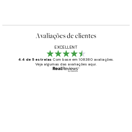
Avaliações de clientes
EXCELLENT
4.4 de 5 estrelas
Com base em 108380 avaliações.
Veja algumas das avaliações aqui.
Comprador verificado
Avaliações
de
...
clientes
2 jun.
guilhermina g