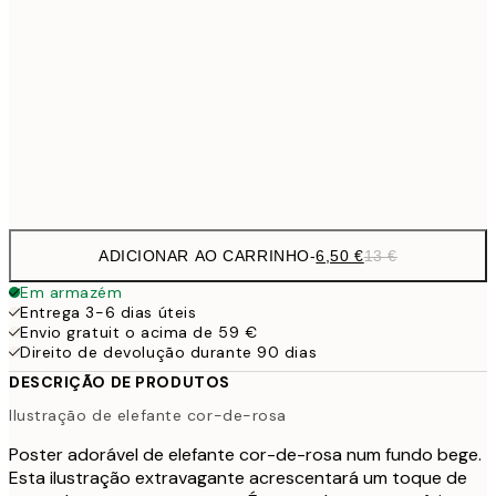
9,
30x40 cm
19,
16,2
50x70 cm
32,
Frame
options
ADICIONAR AO CARRINHO
-
6,50 €
13 €
Em armazém
Entrega 3-6 dias úteis
Envio gratuit o acima de 59 €
Direito de devolução durante 90 dias
DESCRIÇÃO DE PRODUTOS
Ilustração de elefante cor-de-rosa
Poster adorável de elefante cor-de-rosa num fundo bege.
Esta ilustração extravagante acrescentará um toque de