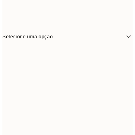
Selecione uma opção
6,
21x30 cm