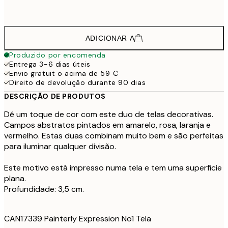
913,5
100x140 cm - Moldura de Carvalho
12
ADICIONAR A
Produzido por encomenda
Entrega 3-6 dias úteis
Envio gratuit o acima de 59 €
Direito de devolução durante 90 dias
DESCRIÇÃO DE PRODUTOS
Dê um toque de cor com este duo de telas decorativas.
Campos abstratos pintados em amarelo, rosa, laranja e
vermelho. Estas duas combinam muito bem e são perfeitas
para iluminar qualquer divisão.
Este motivo está impresso numa tela e tem uma superfície
plana.
Profundidade: 3,5 cm.
CAN17339 Painterly Expression No1 Tela