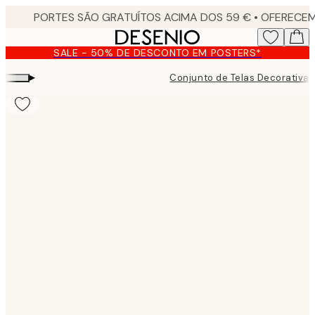
Skip
to
main
SALE - 50% DE DESCONTO EM POSTERS*
content.
▸
Conjunto de Telas Decorativas
Product
images