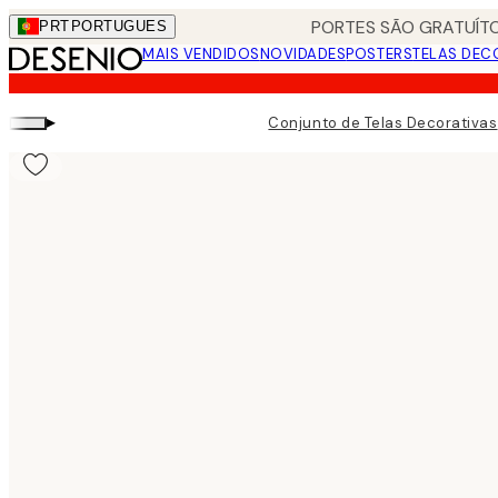
Skip
PORTES SÃO GRATUÍTO
PRT
PORTUGUES
to
MAIS VENDIDOS
NOVIDADES
POSTERS
TELAS DEC
main
content.
▸
Conjunto de Telas Decorativas