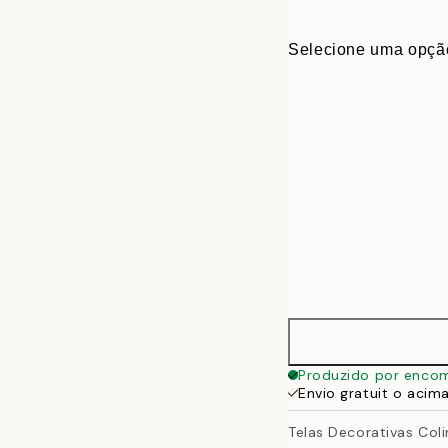
Selecione uma opçã
30x40 cm
Produzido por enco
Envio gratuit o acim
50x70 cm
Telas Decorativas Col