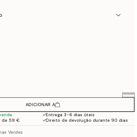
o
ADICIONAR A
132,75 €
177 €
menda
Entrega 3-6 dias úteis
a de 59 €
Direito de devolução durante 90 dias
222,75 €
297 €
inas Verdes
380,25 €