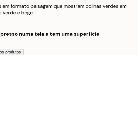
507 €
as em formato paisagem que mostram colinas verdes em
e verde e bege.
200,25 €
ldura Preta
267 €
312,75 €
ldura Preta
mpresso numa tela e tem uma superfície
417 €
582,75 €
oldura Preta
777 €
os produtos
222,75 €
ldura de Carvalho
297 €
335,25 €
ldura de Carvalho
447 €
627,75 €
oldura de Carvalho
837 €