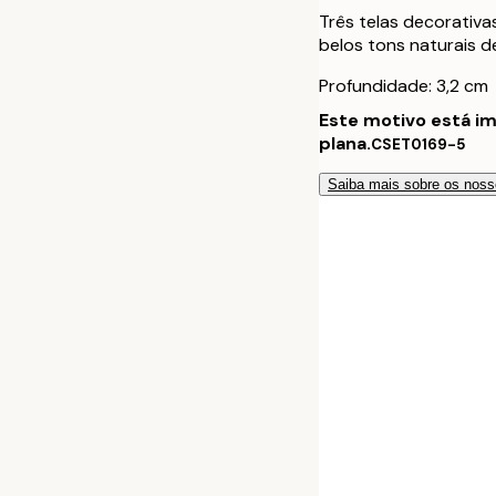
70x100 cm
Três telas decorativ
belos tons naturais d
30x40 cm - Mo
Profundidade: 3,2 cm
50x70 cm - Mo
Este motivo está i
plana.
CSET0169-5
70x100 cm - M
Saiba mais sobre os noss
30x40 cm - Mo
50x70 cm - Mo
70x100 cm - M