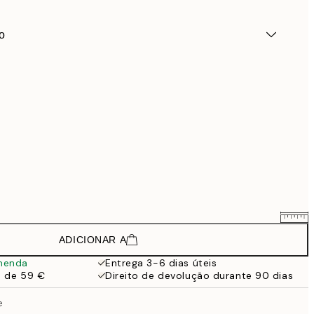
o
ADICIONAR A
132,75 €
177 €
menda
Entrega 3-6 dias úteis
a de 59 €
Direito de devolução durante 90 dias
222,75 €
297 €
e
380,25 €