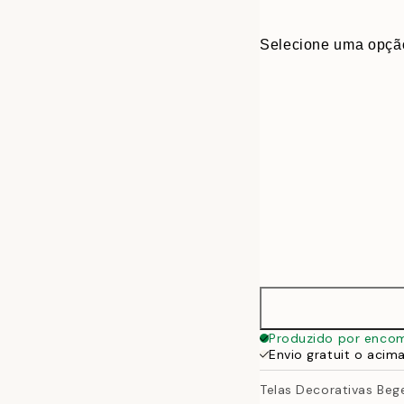
Selecione uma opçã
30x40 cm
Produzido por enco
Envio gratuit o acim
50x70 cm
Telas Decorativas Beg