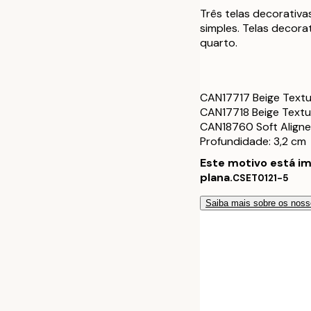
70x100 cm
Três telas decorativ
simples. Telas decora
100x140 cm
quarto.
30x40 cm - Mo
CAN17717 Beige Textur
50x70 cm - Mo
CAN17718 Beige Textu
CAN18760 Soft Aligne
70x100 cm - M
Profundidade: 3,2 cm
Este motivo está i
100x140 cm - 
plana.
CSET0121-5
30x40 cm - Mo
Saiba mais sobre os noss
50x70 cm - Mo
70x100 cm - M
100x140 cm - 