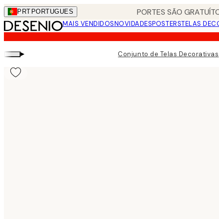
Skip
PORTES SÃO GRATUÍTO
PRT
PORTUGUES
to
MAIS VENDIDOS
NOVIDADES
POSTERS
TELAS DEC
main
content.
▸
Conjunto de Telas Decorativas