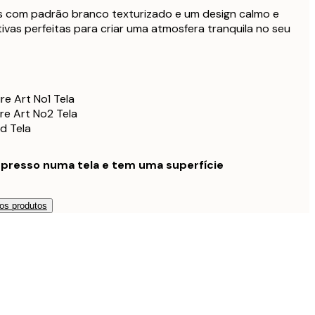
507 €
as com padrão branco texturizado e um design calmo e
tivas perfeitas para criar uma atmosfera tranquila no seu
1167,75 €
1557 €
200,25 €
ldura Preta
267 €
e Art No1 Tela
312,75 €
ldura Preta
re Art No2 Tela
417 €
d Tela
582,75 €
oldura Preta
777 €
mpresso numa tela e tem uma superfície
1280,25 €
Moldura Preta
1707 €
222,75 €
ldura de Carvalho
os produtos
297 €
335,25 €
ldura de Carvalho
447 €
627,75 €
oldura de Carvalho
837 €
1370,25 €
Moldura de Carvalho
1827 €