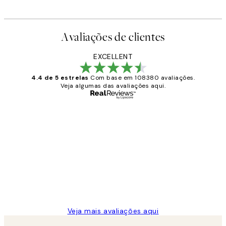
A partir de 26,34 €
43,90 
Avaliações de clientes
EXCELLENT
4.4 de 5 estrelas
Com base em 108380 avaliações.
Veja algumas das avaliações aqui.
Comprador verificado
Avaliações
de
...
clientes
2 jun.
guilhermina g
Veja mais avaliações aqui