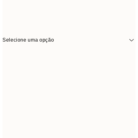
Selecione uma opção
41,3
30x40 cm