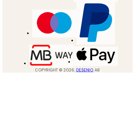
COPYRIGHT ©
2026
,
DESENIO
AB