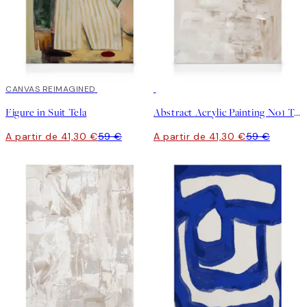
30%*
CANVAS REIMAGINED
30%*
Figure in Suit Tela
Abstract Acrylic Painting No1 Tela
A partir de 41,30 €
59 €
A partir de 41,30 €
59 €