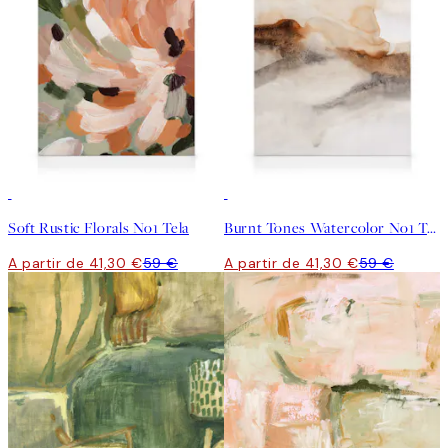
30%*
30%*
Soft Rustic Florals No1 Tela
Burnt Tones Watercolor No1 Tela
A partir de 41,30 €
59 €
A partir de 41,30 €
59 €