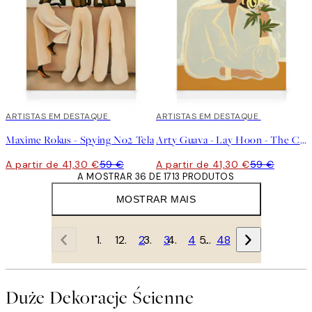
30%*
ARTISTAS EM DESTAQUE
30%*
ARTISTAS EM DESTAQUE
Maxime Rokus - Spying No2 Tela
Arty Guava - Lay Hoon - The Chrysanthemum Tela
A partir de 41,30 €
59 €
A partir de 41,30 €
59 €
A MOSTRAR 36 DE 1713 PRODUTOS
MOSTRAR MAIS
1
2
3
4
…
48
Duże Dekoracje Ścienne