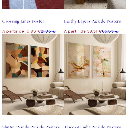
50%*
-40%
Crossing Lines Poster
Earthy Layers Pack de Posters
A partir de 10,98 €
21,95 €
A partir de 39,51 €
65,85 €
-40%
-40%
Shifting Sands Pack de Posters
Trace of Light Pack de Posters