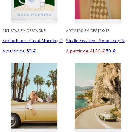
ARTISTAS EM DESTAQUE
30%*
ARTISTAS EM DESTAQUE
Sabina Fenn - Good Morning Dive Tela
Studio Vreeken - Swan Lady No2 Tela
A partir de 59 €
A partir de 41,30 €
59 €