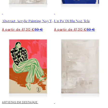
30%*
30%*
Abstract Acrylic Painting No3 Tela
Un Po' Di Blu No2 Tela
A partir de 41,30 €
59 €
A partir de 41,30 €
59 €
30%*
ARTISTAS EM DESTAQUE
30%*