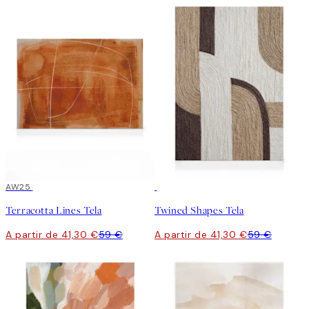
30%*
AW25
30%*
Terracotta Lines Tela
Twined Shapes Tela
A partir de 41,30 €
59 €
A partir de 41,30 €
59 €