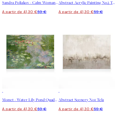
Sandra Poliakov - Calm Woman Portrait Tela
Abstract Acrylic Painting No2 Tela
A partir de 41,30 €
59 €
A partir de 41,30 €
59 €
30%*
30%*
Monet - Water Lily Pond Quadro em tela
Abstract Scenery No1 Tela
A partir de 41,30 €
59 €
A partir de 41,30 €
59 €