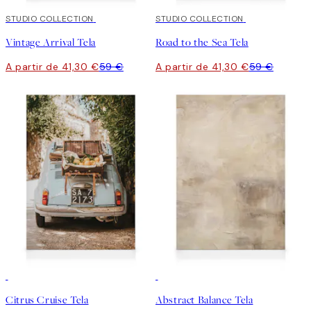
30%*
STUDIO COLLECTION
30%*
STUDIO COLLECTION
Vintage Arrival Tela
Road to the Sea Tela
A partir de 41,30 €
59 €
A partir de 41,30 €
59 €
30%*
30%*
Citrus Cruise Tela
Abstract Balance Tela