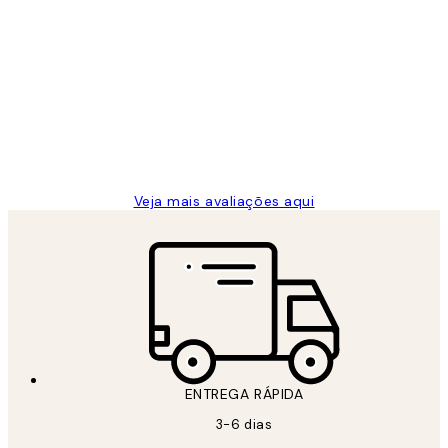
Comprador verificado
Avaliações
de
...
clientes
2 jun.
guilhermina g
Veja mais avaliações aqui
ENTREGA RÁPIDA
3-6 dias