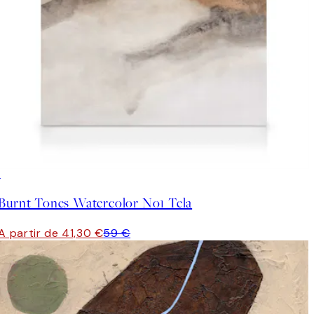
30%*
Burnt Tones Watercolor No1 Tela
A partir de 41,30 €
59 €