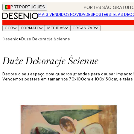
Skip
PORTES SÃO GRATUÍTO
PRT
PORTUGUES
to
MAIS VENDIDOS
NOVIDADES
POSTERS
TELAS DEC
main
content.
COR
FORMATO
MEDIDAS
ORGANIZAR
▸
Desenio
Duże Dekoracje Ścienne
Duże Dekoracje Ścienne
Decore o seu espaço com quadros grandes para causar impacto! 
Vendemos posters em tamanhos 70x100cm e 100x150cm, e telas 