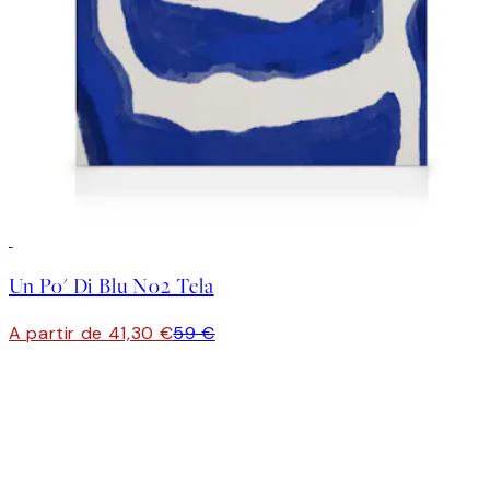
30%*
Un Po' Di Blu No2 Tela
A partir de 41,30 €
59 €