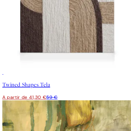
30%*
Twined Shapes Tela
A partir de 41,30 €
59 €