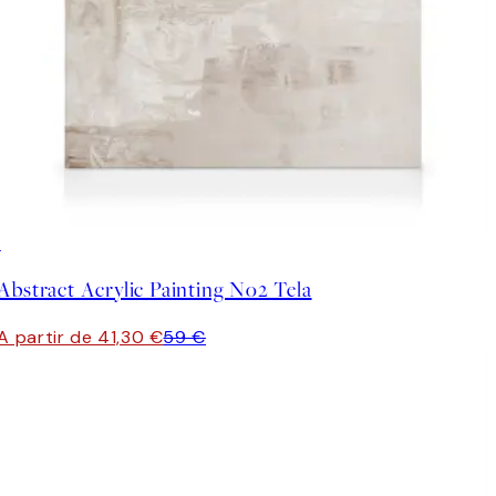
30%*
Abstract Acrylic Painting No2 Tela
A partir de 41,30 €
59 €