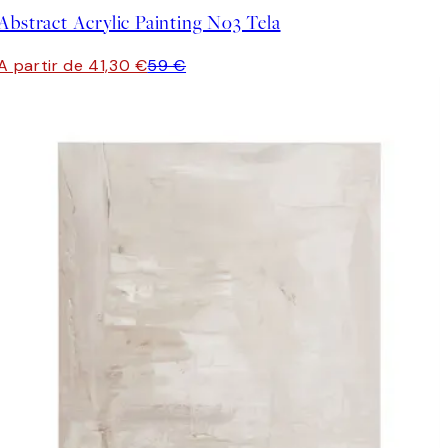
Abstract Acrylic Painting No3 Tela
A partir de 41,30 €
59 €