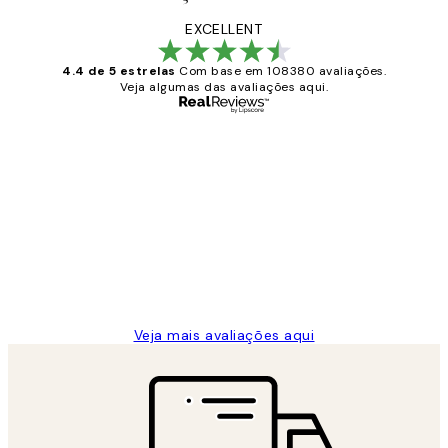
EXCELLENT
4.4 de 5 estrelas
Com base em 108380 avaliações.
Veja algumas das avaliações aqui.
Comprador verificado
Avaliações
de
...
clientes
2 jun.
guilhermina g
Veja mais avaliações aqui