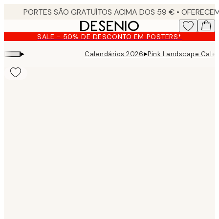
Skip
to
main
SALE - 50% DE DESCONTO EM POSTERS*
content.
▸
▸
Calendários 2026
Pink Landscape Cale
Product
images