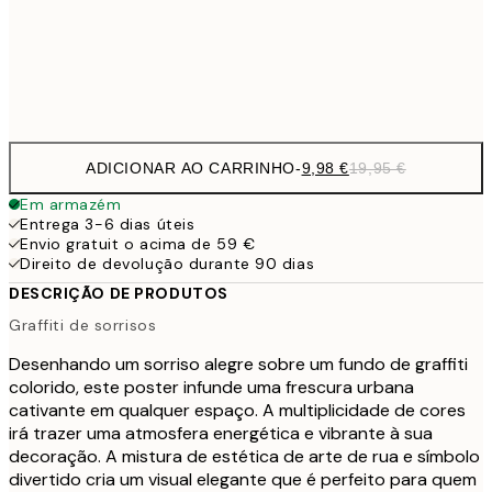
32,
Frame
options
ADICIONAR AO CARRINHO
-
9,98 €
19,95 €
Em armazém
Entrega 3-6 dias úteis
Envio gratuit o acima de 59 €
Direito de devolução durante 90 dias
DESCRIÇÃO DE PRODUTOS
Graffiti de sorrisos
Desenhando um sorriso alegre sobre um fundo de graffiti
colorido, este poster infunde uma frescura urbana
cativante em qualquer espaço. A multiplicidade de cores
irá trazer uma atmosfera energética e vibrante à sua
decoração. A mistura de estética de arte de rua e símbolo
divertido cria um visual elegante que é perfeito para quem