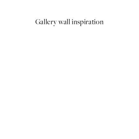
€
5,98 €
19,95 €
Gallery wall inspiration