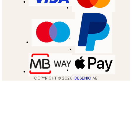
COPYRIGHT ©
2026
,
DESENIO
AB