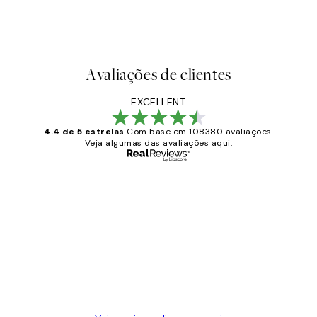
Avaliações de clientes
EXCELLENT
4.4 de 5 estrelas
Com base em 108380 avaliações.
Veja algumas das avaliações aqui.
Comprador verificado
Avaliações
de
...
clientes
2 jun.
guilhermina g