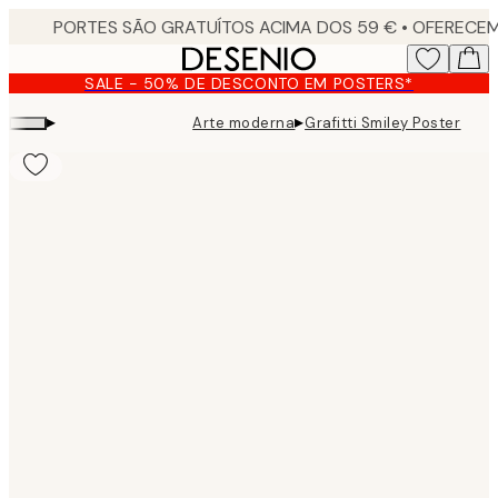
Skip
to
main
SALE - 50% DE DESCONTO EM POSTERS*
content.
▸
▸
Arte moderna
Grafitti Smiley Poster
Product
images