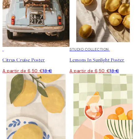
50%*
50%*
STUDIO COLLECTION
Citrus Cruise Poster
Lemons In Sunlight Poster
A partir de 6,50 €
13 €
A partir de 6,50 €
13 €