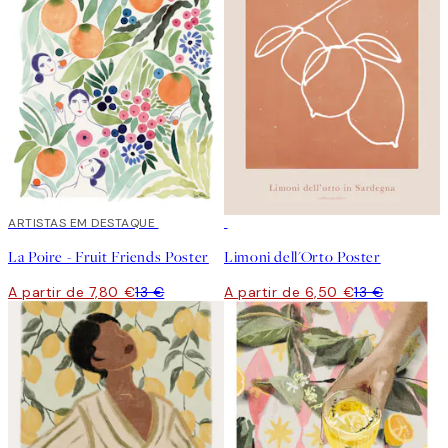
40%*
ARTISTAS EM DESTAQUE
50%*
La Poire - Fruit Friends Poster
Limoni dell'Orto Poster
A partir de 7,80 €
13 €
A partir de 6,50 €
13 €