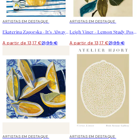
40%*
ARTISTAS EM DESTAQUE
40%*
ARTISTAS EM DESTAQUE
Ekaterina Zagorska - It’s Always Limoncello Time Poster
Leigh Viner - Lemon Study Poster
A partir de 13,17 €
21,95 €
A partir de 13,17 €
21,95 €
40%*
ARTISTAS EM DESTAQUE
40%*
ARTISTAS EM DESTAQUE