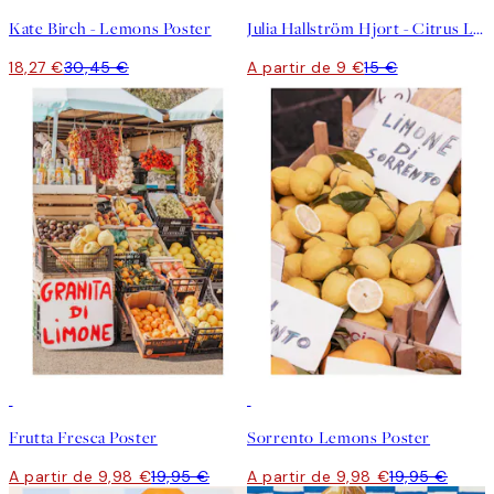
Kate Birch - Lemons Poster
Julia Hallström Hjort - Citrus Limon Poster
18,27 €
30,45 €
A partir de 9 €
15 €
50%*
50%*
Frutta Fresca Poster
Sorrento Lemons Poster
A partir de 9,98 €
19,95 €
A partir de 9,98 €
19,95 €