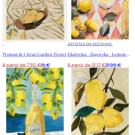
50%*
40%*
ARTISTAS EM DESTAQUE
Woman in Citrus Garden Poster
Ekaterina - Zagorska - Lemon Cocktail Poster
A partir de 7,50 €
15 €
A partir de 13,17 €
21,95 €