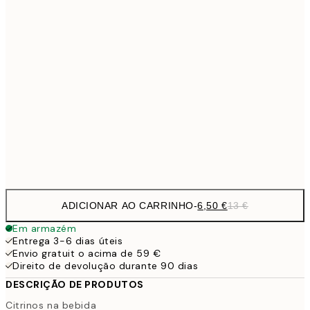
9,
30x40 cm
19,
13,7
40x50 cm
27,
16,2
50x70 cm
32,
Frame
options
ADICIONAR AO CARRINHO
-
6,50 €
13 €
Em armazém
Entrega 3-6 dias úteis
Envio gratuit o acima de 59 €
Direito de devolução durante 90 dias
DESCRIÇÃO DE PRODUTOS
Citrinos na bebida