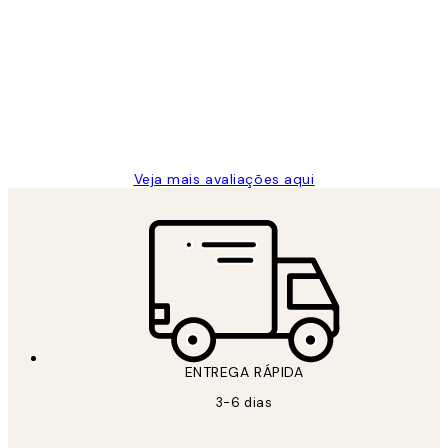
de
...
clientes
2 jun.
guilhermina g
Veja mais avaliações aqui
ENTREGA RÁPIDA
3-6 dias