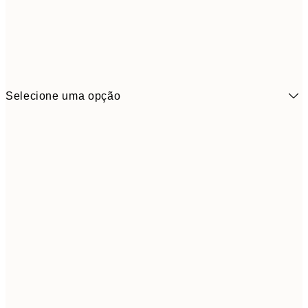
Selecione uma opção
6,
21x30 cm