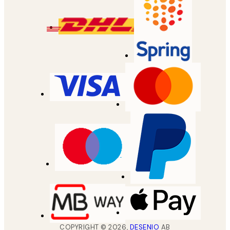
COPYRIGHT ©
2026
,
DESENIO
AB