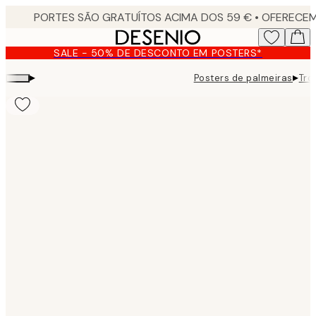
Skip
to
main
SALE - 50% DE DESCONTO EM POSTERS*
content.
▸
▸
Posters de palmeiras
Tro
Product
images