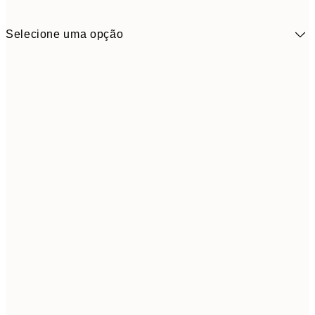
Selecione uma opção
9,
30x40 cm
19,
Frame