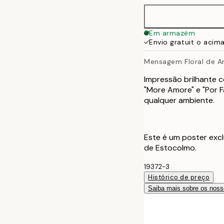
30x40 cm
Em armazém
Envio gratuit o acim
50x70 cm
Mensagem Floral de 
Impressão brilhante c
"More Amore" e "Por F
qualquer ambiente.
Este é um poster excl
de Estocolmo.
19372-3
Histórico de preço
Saiba mais sobre os noss