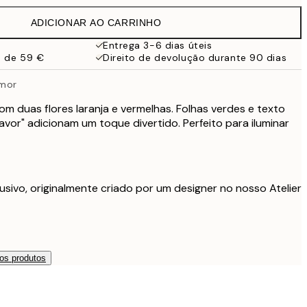
13 €
ADICIONAR AO CARRINHO
9,98 €
19,95 €
Entrega 3-6 dias úteis
a de 59 €
Direito de devolução durante 90 dias
16,23 €
32,45 €
Amor
om duas flores laranja e vermelhas. Folhas verdes e texto
avor" adicionam um toque divertido. Perfeito para iluminar
usivo, originalmente criado por um designer no nosso Atelier
os produtos