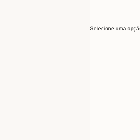
Selecione uma opçã
Frame
13x18 cm
options
21x30 cm