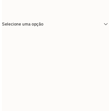
Selecione uma opção
6,
21x30 cm