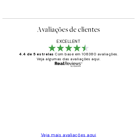
Avaliações de clientes
EXCELLENT
4.4 de 5 estrelas
Com base em 108380 avaliações.
Veja algumas das avaliações aqui.
Comprador verificado
Avaliações
de
...
clientes
2 jun.
guilhermina g
Veja mais avaliações aqui