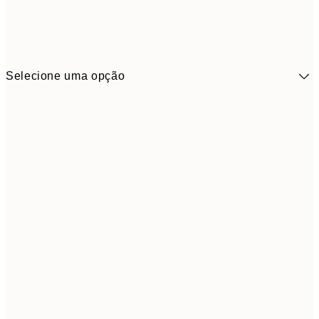
Selecione uma opção
10,9
30x40 cm
21,