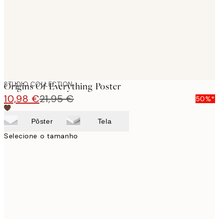
STUDIO COLLECTION
Origins Of Everything Poster
10,98 €
21,95 €
50%*
Pôster
Tela
Selecione o tamanho