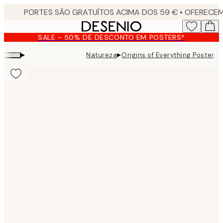
Skip
to
main
SALE - 50% DE DESCONTO EM POSTERS*
content.
▸
▸
Natureza
Origins of Everything Poster
Product
images