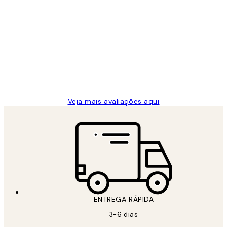
Comprador verificado
Avaliações
de
...
clientes
2 jun.
guilhermina g
Veja mais avaliações aqui
ENTREGA RÁPIDA
3-6 dias