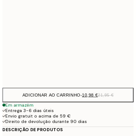
15,2
40x50 cm
30,
1
50x70 cm
27,2
70x100 cm
54,
59,5
100x150 cm
1
Frame
options
ADICIONAR AO CARRINHO
-
10,98 €
21,95 €
Em armazém
Entrega 3-6 dias úteis
Envio gratuit o acima de 59 €
Direito de devolução durante 90 dias
DESCRIÇÃO DE PRODUTOS