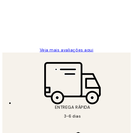
de
...
clientes
2 jun.
guilhermina g
Veja mais avaliações aqui
ENTREGA RÁPIDA
3-6 dias