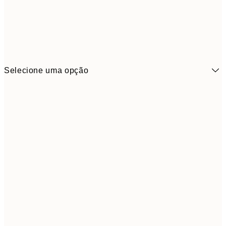
Selecione uma opção
6,
21x30 cm