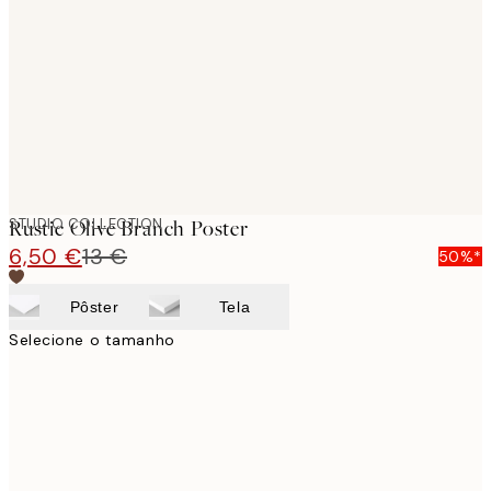
images
STUDIO COLLECTION
Rustic Olive Branch Poster
6,50 €
13 €
50%*
Pôster
Tela
Selecione o tamanho