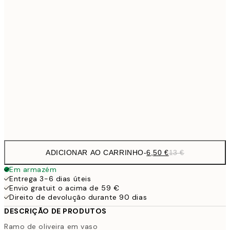
9,
30x40 cm
19,
13,7
40x50 cm
27,
16,2
50x70 cm
32,
Frame
options
ADICIONAR AO CARRINHO
-
6,50 €
13 €
Em armazém
Entrega 3-6 dias úteis
Envio gratuit o acima de 59 €
Direito de devolução durante 90 dias
DESCRIÇÃO DE PRODUTOS
Ramo de oliveira em vaso