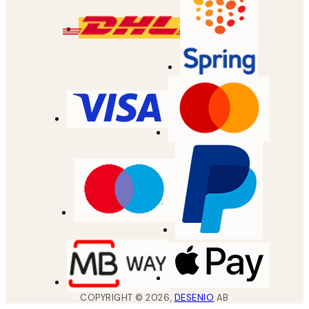
COPYRIGHT ©
2026
,
DESENIO
AB