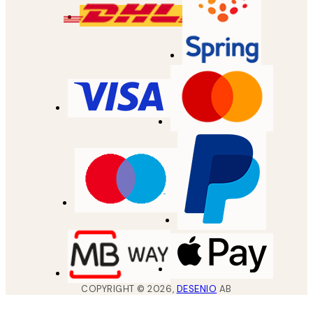
COPYRIGHT ©
2026
,
DESENIO
AB