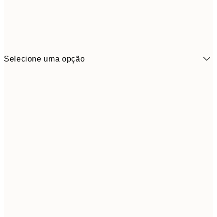
Selecione uma opção
6,
21x30 cm