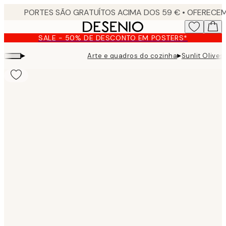
Skip
to
main
SALE - 50% DE DESCONTO EM POSTERS*
content.
▸
▸
Arte e quadros do cozinha
Sunlit Olives
Product
images