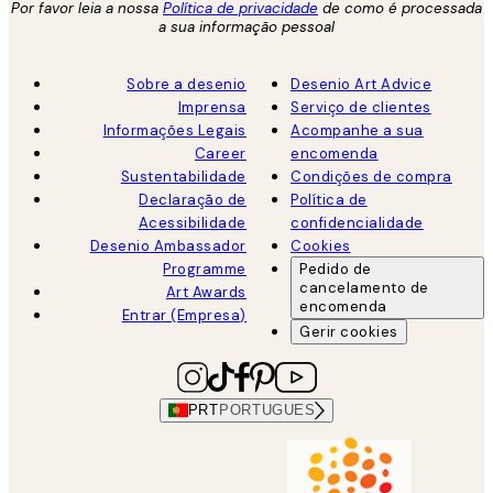
Por favor leia a nossa
Política de privacidade
de como é processada
a sua informação pessoal
Sobre a desenio
Desenio Art Advice
Imprensa
Serviço de clientes
Informações Legais
Acompanhe a sua
Career
encomenda
Sustentabilidade
Condições de compra
Declaração de
Política de
Acessibilidade
confidencialidade
Desenio Ambassador
Cookies
Programme
Pedido de
cancelamento de
Art Awards
encomenda
Entrar (Empresa)
Gerir cookies
PRT
PORTUGUES