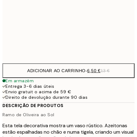
9,
30x40 cm
19,
16,2
50x70 cm
32,
Frame
options
ADICIONAR AO CARRINHO
-
6,50 €
13 €
Em armazém
Entrega 3-6 dias úteis
Envio gratuit o acima de 59 €
Direito de devolução durante 90 dias
DESCRIÇÃO DE PRODUTOS
Ramo de Oliveira ao Sol
Esta tela decorativa mostra um vaso rústico. Azeitonas
estão espalhadas no chão e numa tigela, criando um visual