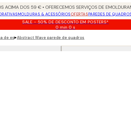
S ACIMA DOS 59 € • OFERECEMOS SERVIÇOS DE EMOLDURAM
ORATIVAS
MOLDURAS & ACESSÓRIOS
OFERTAS
PAREDES DE QUADRO
SALE - 50% DE DESCONTO EM POSTERS*
0 min
0 s
Válido
até:
▸
a de estar
Abstract Wave parede de quadros
2026-
08-
09