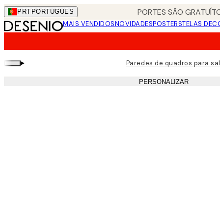
Skip
PORTES SÃO GRATUÍTO
PRT
PORTUGUES
to
MAIS VENDIDOS
NOVIDADES
POSTERS
TELAS DEC
main
content.
▸
Paredes de quadros para sal
PERSONALIZAR