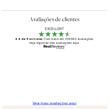
Avaliações de clientes
EXCELLENT
4.4 de 5 estrelas
Com base em 108380 avaliações.
Veja algumas das avaliações aqui.
Comprador verificado
Avaliações
de
...
clientes
2 jun.
guilhermina g
Veja mais avaliações aqui