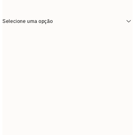
Selecione uma opção
16,2
50x70 cm
32,