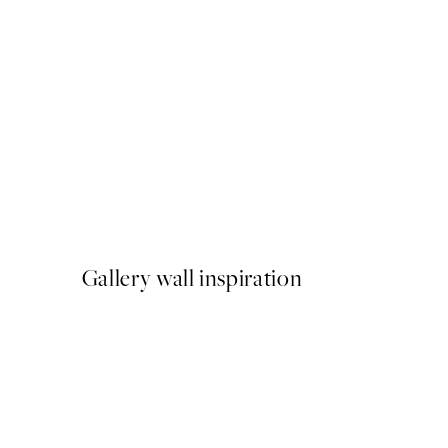
-40%
Earth Toned Pack de Poste
A partir de 23,94 €
39,90 €
Gallery wall inspiration