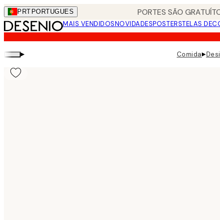
Skip
PORTES SÃO GRATUÍTO
PRT
PORTUGUES
to
MAIS VENDIDOS
NOVIDADES
POSTERS
TELAS DEC
main
content.
▸
▸
Comida
Desi