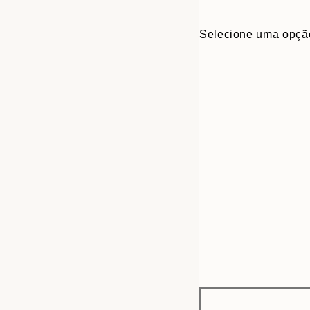
Selecione uma opçã
Frame
30x40 cm
options