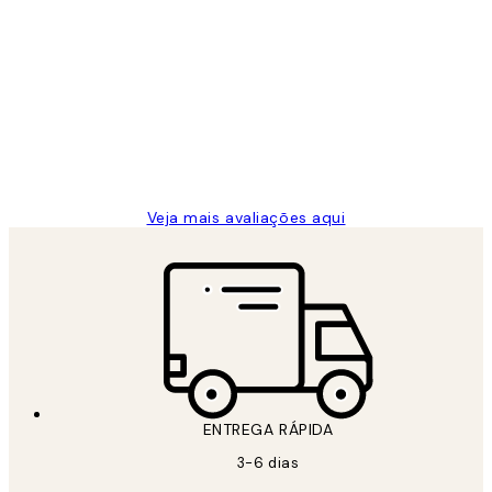
Comprador verificado
Avaliações
de
...
clientes
2 jun.
guilhermina g
Veja mais avaliações aqui
ENTREGA RÁPIDA
3-6 dias