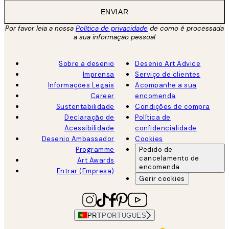
ENVIAR
Por favor leia a nossa
Política de privacidade
de como é processada
a sua informação pessoal
Sobre a desenio
Desenio Art Advice
Imprensa
Serviço de clientes
Informações Legais
Acompanhe a sua
Career
encomenda
Sustentabilidade
Condições de compra
Declaração de
Política de
Acessibilidade
confidencialidade
Desenio Ambassador
Cookies
Programme
Pedido de
cancelamento de
Art Awards
encomenda
Entrar (Empresa)
Gerir cookies
PRT
PORTUGUES