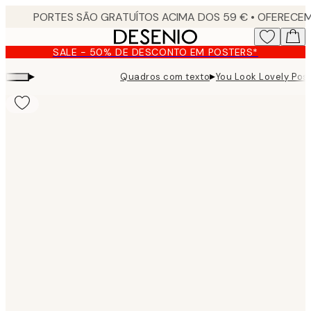
Skip
to
main
SALE - 50% DE DESCONTO EM POSTERS*
content.
▸
▸
Quadros com texto
You Look Lovely Pos
Product
images