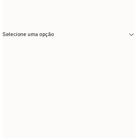
Selecione uma opção
41,3
30x40 cm