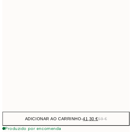
69,3
50x70 cm
Sem moldura
ADICIONAR AO CARRINHO
-
41,30 €
59 €
Produzido por encomenda