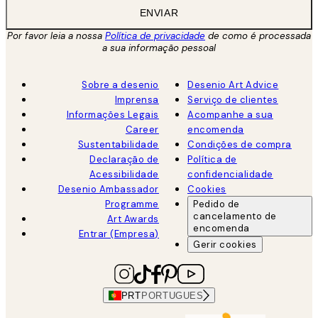
ENVIAR
Por favor leia a nossa
Política de privacidade
de como é processada
a sua informação pessoal
Sobre a desenio
Desenio Art Advice
Imprensa
Serviço de clientes
Informações Legais
Acompanhe a sua
Career
encomenda
Sustentabilidade
Condições de compra
Declaração de
Política de
Acessibilidade
confidencialidade
Desenio Ambassador
Cookies
Programme
Pedido de
cancelamento de
Art Awards
encomenda
Entrar (Empresa)
Gerir cookies
PRT
PORTUGUES