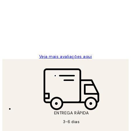
Comprador verificado
Avaliações
de
...
clientes
2 jun.
guilhermina g
Veja mais avaliações aqui
ENTREGA RÁPIDA
3-6 dias