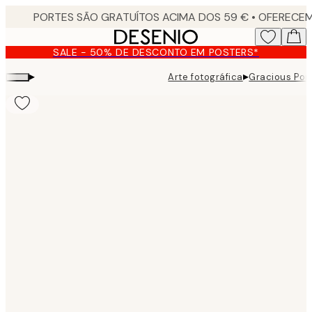
Skip
to
main
SALE - 50% DE DESCONTO EM POSTERS*
content.
▸
▸
Arte fotográfica
Gracious Pon
Product
images