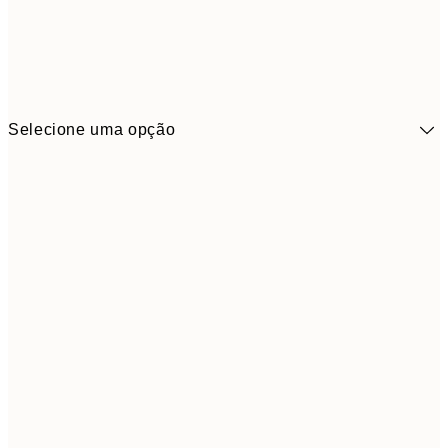
Selecione uma opção
41,3
30x40 cm