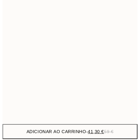
69,3
50x70 cm
Sem moldura
ADICIONAR AO CARRINHO
-
41,30 €
59 €