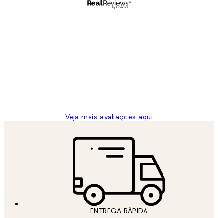
Comprador verificado
Avaliações
de
...
clientes
2 jun.
guilhermina g
Veja mais avaliações aqui
ENTREGA RÁPIDA