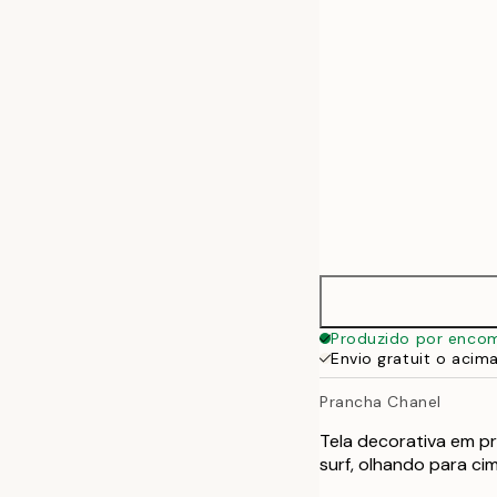
50x70 cm
Produzido por enco
Envio gratuit o acim
Prancha Chanel
Tela decorativa em 
surf, olhando para ci