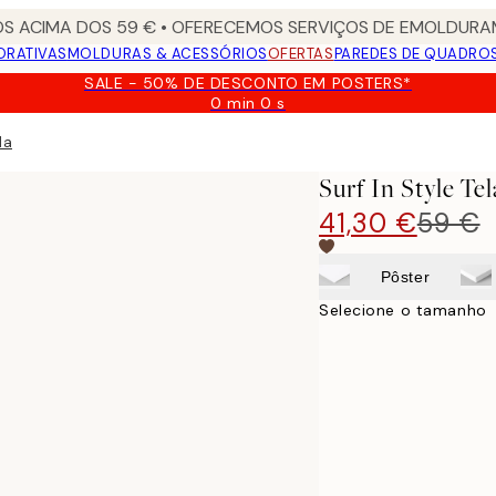
S ACIMA DOS 59 € • OFERECEMOS SERVIÇOS DE EMOLDURAM
ORATIVAS
MOLDURAS & ACESSÓRIOS
OFERTAS
PAREDES DE QUADRO
SALE - 50% DE DESCONTO EM POSTERS*
0 min
0 s
Válido
até:
la
2026-
08-
Surf In Style Tel
09
41,30 €
59 €
Pôster
Selecione o tamanho