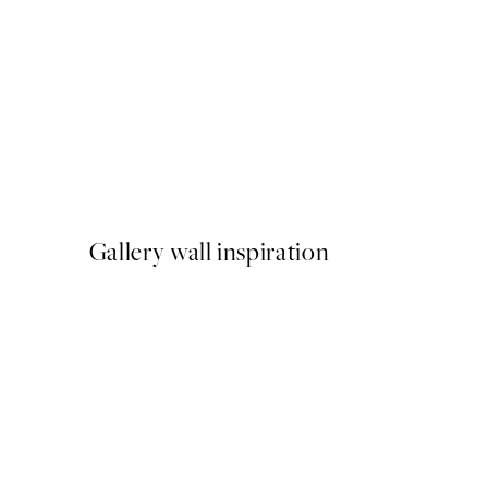
50%*
Crossing Lines Poster
A partir de 10,98 €
21,95 €
Gallery wall inspiration