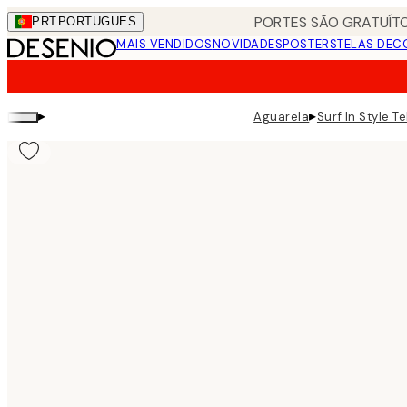
Skip
PORTES SÃO GRATUÍTO
PRT
PORTUGUES
to
MAIS VENDIDOS
NOVIDADES
POSTERS
TELAS DEC
main
content.
▸
▸
Aguarela
Surf In Style Te