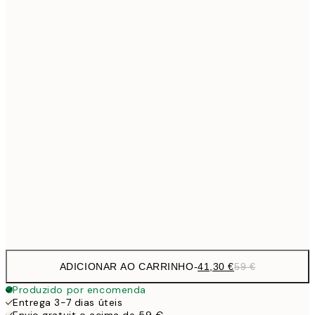
Sem moldura
ADICIONAR AO CARRINHO
-
41,30 €
59 €
Produzido por encomenda
Entrega 3-7 dias úteis
Envio gratuit o acima de 59 €