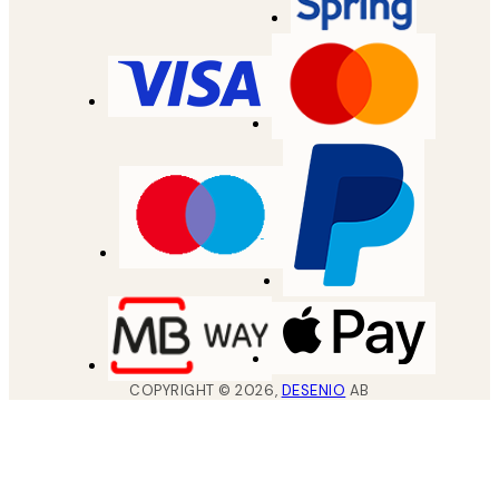
COPYRIGHT ©
2026
,
DESENIO
AB