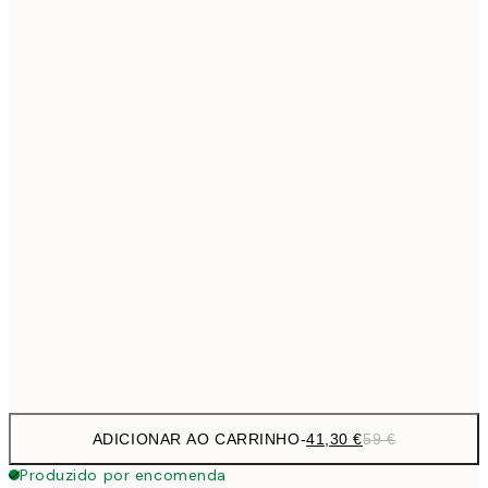
69,3
50x70 cm
Sem moldura
ADICIONAR AO CARRINHO
-
41,30 €
59 €
Produzido por encomenda