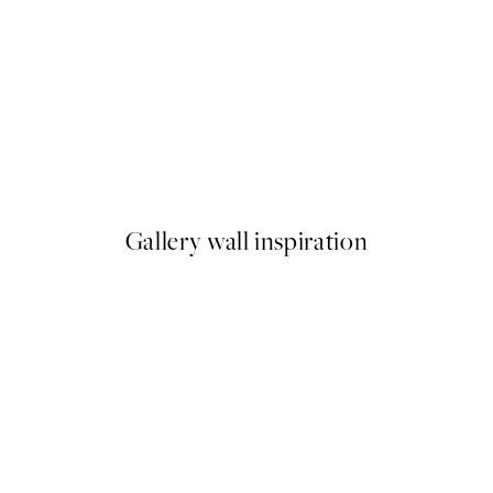
-40%
Earth Toned Pack de Posters
A partir de 23,94 €
39,90 €
Gallery wall inspiration