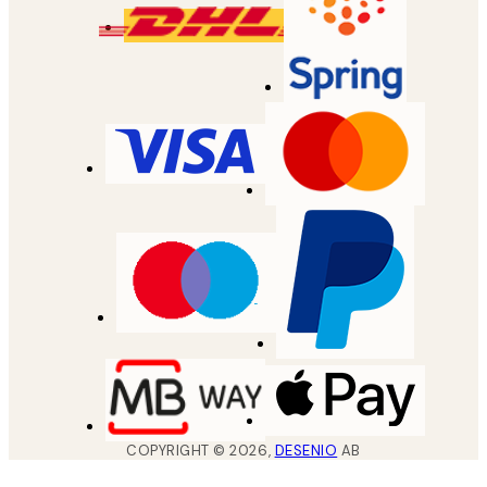
COPYRIGHT ©
2026
,
DESENIO
AB