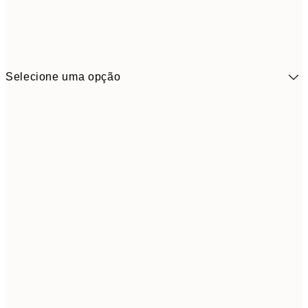
Selecione uma opção
41,3
30x40 cm