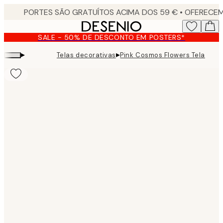
Skip
to
main
SALE - 50% DE DESCONTO EM POSTERS*
content.
▸
▸
Telas decorativas
Pink Cosmos Flowers Tela
Product
images