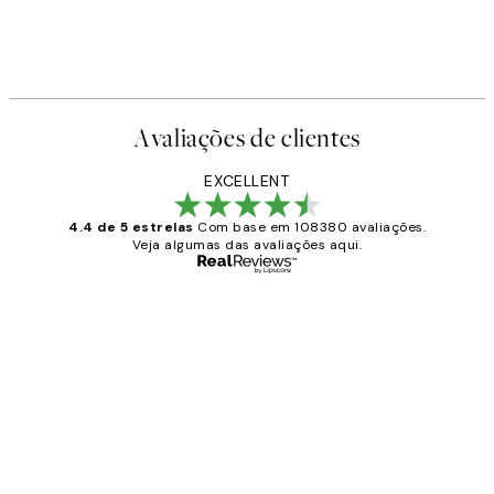
Avaliações de clientes
EXCELLENT
4.4 de 5 estrelas
Com base em 108380 avaliações.
Veja algumas das avaliações aqui.
Comprador verificado
Avaliações
de
...
clientes
2 jun.
guilhermina g