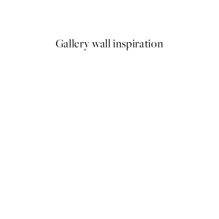
5 €
13,73 €
27,45 €
Gallery wall inspiration