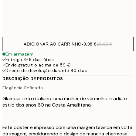
32,
Frame
options
ADICIONAR AO CARRINHO
-
9,98 €
19,95 €
Em armazém
Entrega 3-6 dias úteis
Envio gratuit o acima de 59 €
Direito de devolução durante 90 dias
DESCRIÇÃO DE PRODUTOS
Elegância Refinada
Glamour retro italiano: uma mulher de vermelho irradia o
estilo dos anos 60 na Costa Amalfitana.
Este pôster é impresso com uma margem branca em volta
da imagem, emoldurando o design de maneira charmosa.