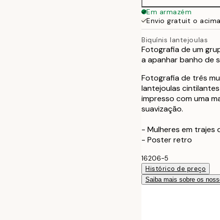
Em armazém
Envio gratuit o acim
Biquínis lantejoulas
Fotografia de um grup
a apanhar banho de s
Fotografia de três m
lantejoulas cintilant
impresso com uma ma
suavização.
- Mulheres em trajes 
- Poster retro
16206-5
Histórico de preço
Saiba mais sobre os noss