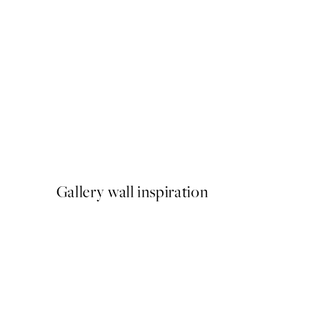
NOVIDADES
Catwalk No1 Poster
A partir de 7,95 €
Gallery wall inspiration