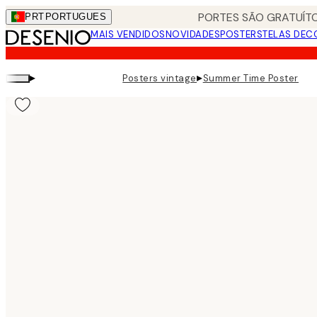
Skip
PORTES SÃO GRATUÍTO
PRT
PORTUGUES
to
MAIS VENDIDOS
NOVIDADES
POSTERS
TELAS DEC
main
content.
▸
▸
Posters vintage
Summer Time Poster