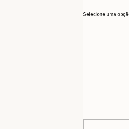
Selecione uma opçã
Frame
30x40 cm
options
50x70 cm