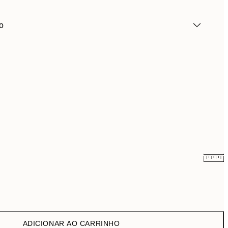
o
9,98 €
19,95 €
16,23 €
32,45 €
ADICIONAR AO CARRINHO