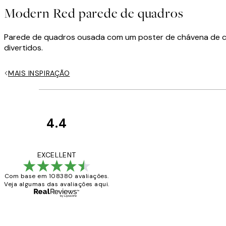
Modern Red parede de quadros
Parede de quadros ousada com um poster de chávena de ca
divertidos.
MAIS INSPIRAÇÃO
4.4
Avaliações
de
...
EXCELLENT
clientes
Com base em 108380 avaliações.
Veja algumas das avaliações aqui.
2 jun.
guilhermina g