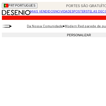
Skip
PORTES SÃO GRATUÍTO
PRT
PORTUGUES
to
MAIS VENDIDOS
NOVIDADES
POSTERS
TELAS DEC
main
content.
▸
▸
Da Nossa Comunidade
Modern Red parede de q
PERSONALIZAR