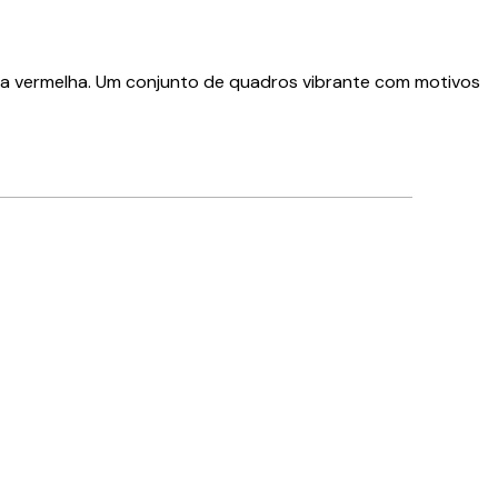
 vermelha. Um conjunto de quadros vibrante com motivos
Comprador verificado
Gostei
23 abr.
Margarida D