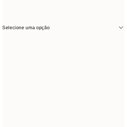
Selecione uma opção
6,
21x30 cm
9,