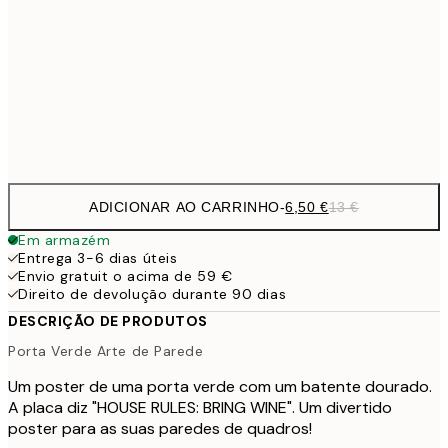
30x40 cm
19,
16,2
50x70 cm
32,
Frame
options
ADICIONAR AO CARRINHO
-
6,50 €
13 €
Em armazém
Entrega 3-6 dias úteis
Envio gratuit o acima de 59 €
Direito de devolução durante 90 dias
DESCRIÇÃO DE PRODUTOS
Porta Verde Arte de Parede
Um poster de uma porta verde com um batente dourado.
A placa diz "HOUSE RULES: BRING WINE". Um divertido
poster para as suas paredes de quadros!