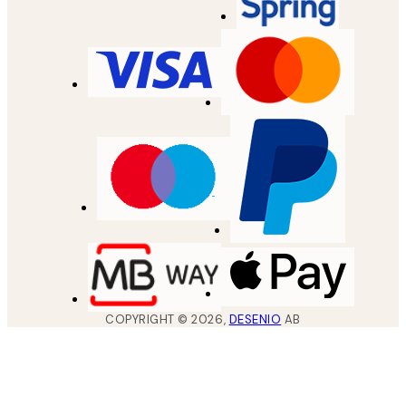
COPYRIGHT ©
2026
,
DESENIO
AB