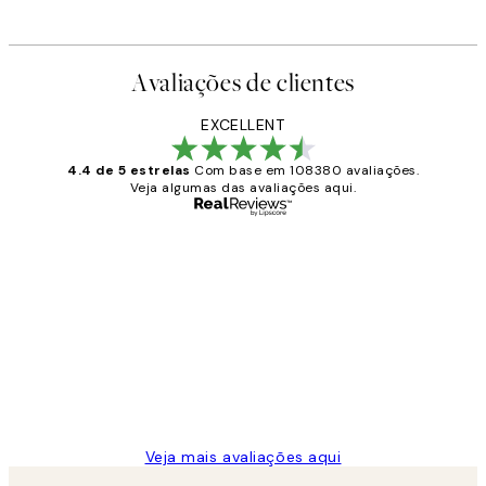
Avaliações de clientes
EXCELLENT
4.4 de 5 estrelas
Com base em 108380 avaliações.
Veja algumas das avaliações aqui.
Comprador verificado
Avaliações
de
...
clientes
2 jun.
guilhermina g
Veja mais avaliações aqui