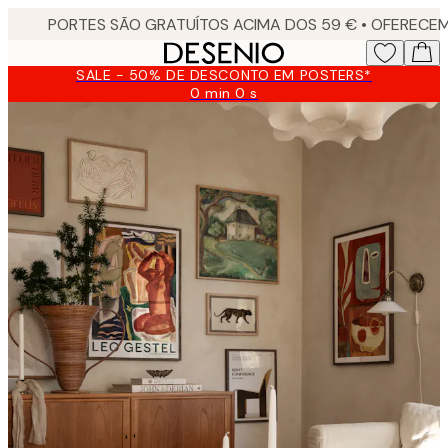
Skip
to
main
SALE - 50% DE DESCONTO EM POSTERS*
content.
0 min
0 s
Válido
até:
2026-
08-
09