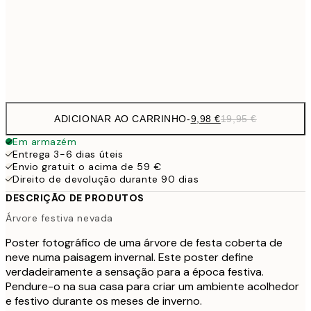
16,2
50x70 cm
32,
Frame
options
ADICIONAR AO CARRINHO
-
9,98 €
19,95 €
Em armazém
Entrega 3-6 dias úteis
Envio gratuit o acima de 59 €
Direito de devolução durante 90 dias
DESCRIÇÃO DE PRODUTOS
Árvore festiva nevada
Poster fotográfico de uma árvore de festa coberta de
neve numa paisagem invernal. Este poster define
verdadeiramente a sensação para a época festiva.
Pendure-o na sua casa para criar um ambiente acolhedor
e festivo durante os meses de inverno.