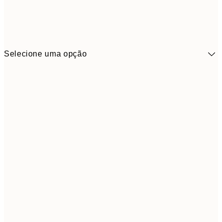
Selecione uma opção
9,
30x40 cm
19,