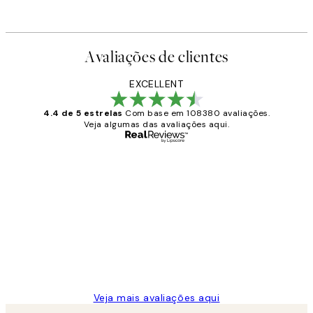
Avaliações de clientes
EXCELLENT
4.4 de 5 estrelas
Com base em 108380 avaliações.
Veja algumas das avaliações aqui.
Comprador verificado
Avaliações
de
...
clientes
2 jun.
guilhermina g
Veja mais avaliações aqui