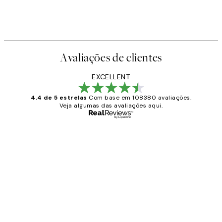
Avaliações de clientes
EXCELLENT
4.4 de 5 estrelas
Com base em 108380 avaliações.
Veja algumas das avaliações aqui.
Comprador verificado
Avaliações
de
...
clientes
2 jun.
guilhermina g