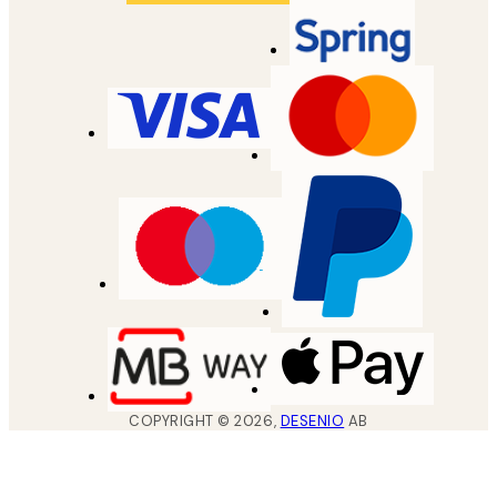
COPYRIGHT ©
2026
,
DESENIO
AB