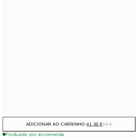
69,3
50x70 cm
Sem moldura
ADICIONAR AO CARRINHO
-
41,30 €
59 €
Produzido por encomenda