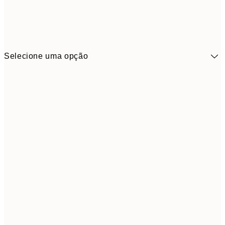
Selecione uma opção
41,3
30x40 cm