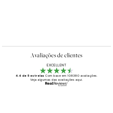
-40%
Earth Toned Pack de Posters
A partir de 23,94 €
39,90 €
Avaliações de clientes
EXCELLENT
4.4 de 5 estrelas
Com base em 108380 avaliações.
Veja algumas das avaliações aqui.
Comprador verificado
Avaliações
de
...
clientes