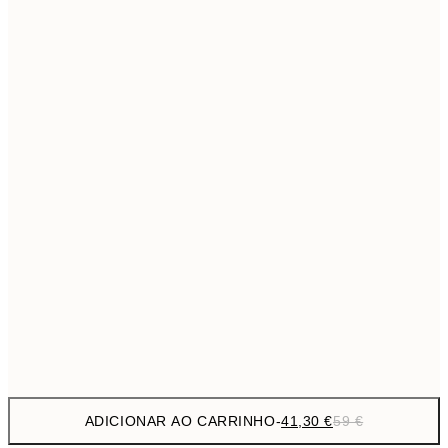
69,3
50x70 cm
Sem moldura
ADICIONAR AO CARRINHO
-
41,30 €
59 €