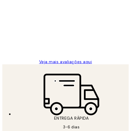
Comprador verificado
Avaliações
de
...
clientes
2 jun.
guilhermina g
Veja mais avaliações aqui
ENTREGA RÁPIDA
3-6 dias