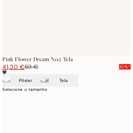
images
Pink Flower Dream No2 Tela
41,30 €
59 €
30%*
Pôster
Tela
Selecione o tamanho