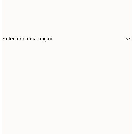
Selecione uma opção
41,3
30x40 cm